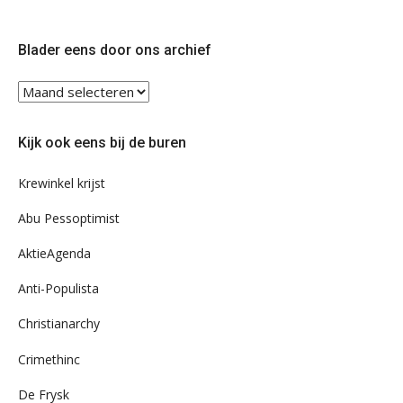
ons
ons
op
op
Twitter
Facebook
Blader eens door ons archief
Blader
eens
door
Kijk ook eens bij de buren
ons
archief
Krewinkel krijst
Abu Pessoptimist
AktieAgenda
Anti-Populista
Christianarchy
Crimethinc
De Frysk