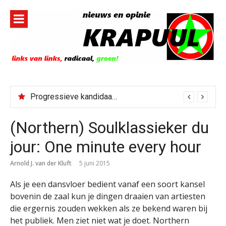
Naar
de
inhoud
springen
Progressieve kandidaat El-Sayed senaatskandidaat Michigan
(Northern) Soulklassieker du
jour: One minute every hour
Arnold J. van der Kluft
5 juni 2015
Als je een dansvloer bedient vanaf een soort kansel
bovenin de zaal kun je dingen draaien van artiesten
die ergernis zouden wekken als ze bekend waren bij
het publiek. Men ziet niet wat je doet. Northern