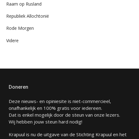
Raam op Rusland
Republiek Allochtonië
Rode Morgen
Videre
Doneren
Deze nieuws- en opiniesite is niet-commercieel,
onafhankelijk en 100% gratis voor iedereen.
Dat is enkel mogelijk door de steun van onze lezers.
Wij hebben jouw steun hard nodig!
Krapuul is nu de uitgave van de Stichting Krapuul en het