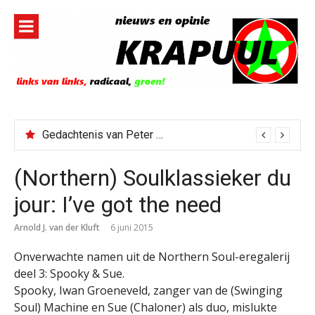
Naar
de
inhoud
springen
Gedachtenis van Peter Faber
(Northern) Soulklassieker du
jour: I’ve got the need
Arnold J. van der Kluft
6 juni 2015
Onverwachte namen uit de Northern Soul-eregalerij
deel 3: Spooky & Sue.
Spooky, Iwan Groeneveld, zanger van de (Swinging
Soul) Machine en Sue (Chaloner) als duo, mislukte