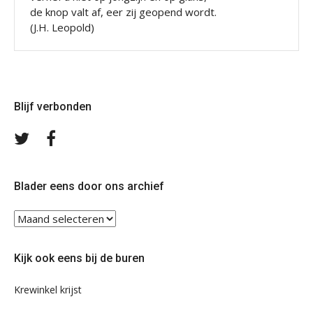
de knop valt af, eer zij geopend wordt.
(J.H. Leopold)
Blijf verbonden
Volg
Volg
ons
ons
op
op
Twitter
Facebook
Blader eens door ons archief
Blader
eens
door
Kijk ook eens bij de buren
ons
archief
Krewinkel krijst