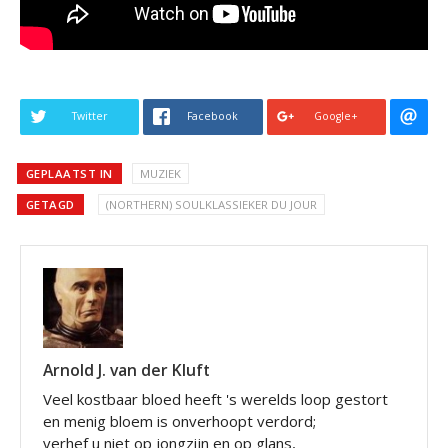
Twitter
Facebook
Google+
GEPLAATST IN
MUZIEK
GETAGD
(NORTHERN) SOULKLASSIEKER DU JOUR
Arnold J. van der Kluft
Veel kostbaar bloed heeft 's werelds loop gestort
en menig bloem is onverhoopt verdord;
verhef u niet op jongzijn en op glans,