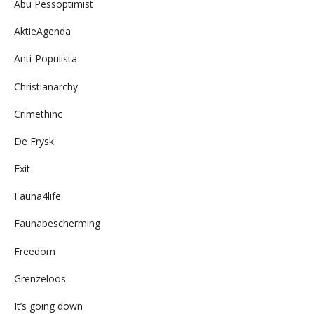
Abu Pessoptimist
AktieAgenda
Anti-Populista
Christianarchy
Crimethinc
De Frysk
Exit
Fauna4life
Faunabescherming
Freedom
Grenzeloos
It’s going down