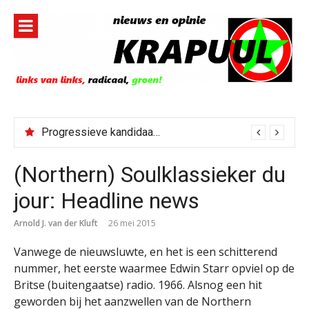
Naar
de
inhoud
springen
Progressieve kandidaat El-Sayed senaatskandidaat Michigan
(Northern) Soulklassieker du
jour: Headline news
Arnold J. van der Kluft
26 mei 2015
Vanwege de nieuwsluwte, en het is een schitterend
nummer, het eerste waarmee Edwin Starr opviel op de
Britse (buitengaatse) radio. 1966. Alsnog een hit
geworden bij het aanzwellen van de Northern