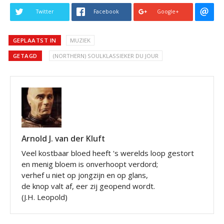
Twitter
Facebook
Google+
GEPLAATST IN
MUZIEK
GETAGD
(NORTHERN) SOULKLASSIEKER DU JOUR
Arnold J. van der Kluft
Veel kostbaar bloed heeft 's werelds loop gestort
en menig bloem is onverhoopt verdord;
verhef u niet op jongzijn en op glans,
de knop valt af, eer zij geopend wordt.
(J.H. Leopold)