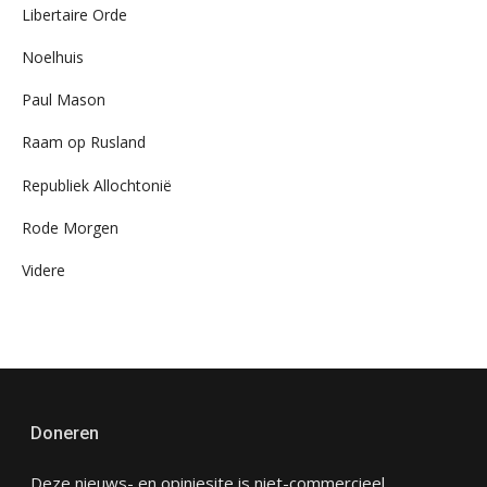
Libertaire Orde
Noelhuis
Paul Mason
Raam op Rusland
Republiek Allochtonië
Rode Morgen
Videre
Doneren
Deze nieuws- en opiniesite is niet-commercieel,