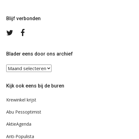
Blijf verbonden
Volg
Volg
ons
ons
op
op
Twitter
Facebook
Blader eens door ons archief
Blader
eens
door
Kijk ook eens bij de buren
ons
archief
Krewinkel krijst
Abu Pessoptimist
AktieAgenda
Anti-Populista