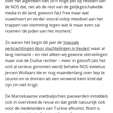
over het algemeen niet zo’n hoge pet op hebben van
de NOS dat, net als de rest van de gelijkgeschakelde
media in dit land, gewoon fact free maar wat
ouwehoert en verder vooral volop meedoet aan het
trappen van stemming tegen wat ik maar even zal
noemen ‘de joden van het moment.’
Zo waren het begin dit jaar de
‘massale
verkrachtingen door vluchtelingen in Keulen’
waar al
lang niemand – en niet alleen wij gewone stervelingen
maar ook de Duitse rechter – meer in gelooft (als het
ooit al serieus genomen werd) behalve NOS-kwiebus
Jeroen Wollaars die er nog maandenlang over liep te
zeuren en te dreinen als een verwend klein kind dat
zijn zin niet krijgt.
De Marokkaanse voetbaljochies passeerden inmiddels
ook in overvloed de revue en dat geldt natuurlijk ook
voor de medelanders van Turkse afkomst. Want o,