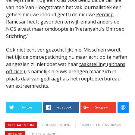
van hoe Van Hoogstraten het vak journalistiek een
geheel nieuwe inhoud geeft) de nieuwe
Perdiep
Ramesar
heeft gevonden terwijl iemand anders de
NOS alvast maar omdoopte in ‘Netanyahu’s Omroep
Stichting.’
Ook niet echt ver gezocht lijkt me. Misschien wordt
het tijd de omroepstichting nu maar echt op te heffen
aangezien zij niet doet wat haar
taakstelling (althans
officieel)
is namelijk nieuws brengen maar zich in
plaats daarvan gedraagt als het roeptoeterbureau
van extreemrechts.
Twitter
Facebook
Google+
GEPLAATST IN
COLUMNS &OPINIE
OORLOG EN TERRORISME
GETAGD
DISCRIMINATIE