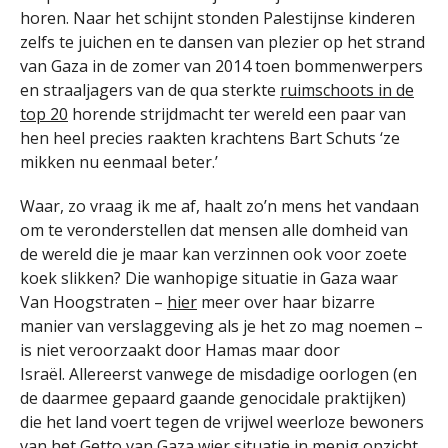
horen. Naar het schijnt stonden Palestijnse kinderen
zelfs te juichen en te dansen van plezier op het strand
van Gaza in de zomer van 2014 toen bommenwerpers
en straaljagers van de qua sterkte
ruimschoots in de
top 20
horende strijdmacht ter wereld een paar van
hen heel precies raakten krachtens Bart Schuts ‘ze
mikken nu eenmaal beter.’
Waar, zo vraag ik me af, haalt zo’n mens het vandaan
om te veronderstellen dat mensen alle domheid van
de wereld die je maar kan verzinnen ook voor zoete
koek slikken? Die wanhopige situatie in Gaza waar
Van Hoogstraten –
hier
meer over haar bizarre
manier van verslaggeving als je het zo mag noemen –
is niet veroorzaakt door Hamas maar door
Israël. Allereerst vanwege de misdadige oorlogen (en
de daarmee gepaard gaande genocidale praktijken)
die het land voert tegen de vrijwel weerloze bewoners
van het Getto van Gaza wier situatie in menig opzicht