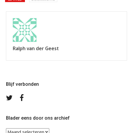
Ralph van der Geest
Blijf verbonden
Volg
Volg
ons
ons
op
op
Twitter
Facebook
Blader eens door ons archief
Blader