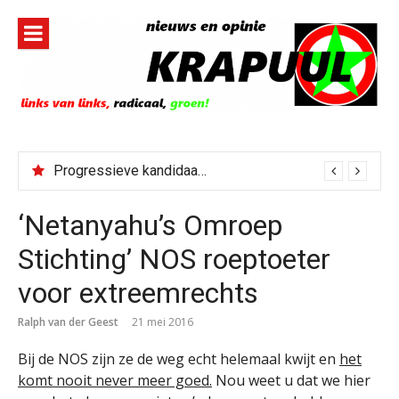
Naar
de
inhoud
springen
Progressieve kandidaat El-Sayed senaatskandidaat Michigan
‘Netanyahu’s Omroep
Stichting’ NOS roeptoeter
voor extreemrechts
Ralph van der Geest
21 mei 2016
Bij de NOS zijn ze de weg echt helemaal kwijt en
het
komt nooit never meer goed.
Nou weet u dat we hier