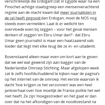
verschrikkelijk die Erdoğan! Dat in Egypte waar na een
Pinochet-achtige staatsgreep een mensenverachtend
regime aan de macht kwam dat
meer journalisten in
de cel heeft gegooid
dan Erdogan, moet de NOS nog
steeds even vermelden. Laat ik er wellicht ten
overvloede even bij zeggen – voor het geval mensen
denken of zeggen ‘en Ebru Umar dan?’- dat Ebru
Umar geen journalist is maar een haatzaaiend vals
loeder dat liegt met elke teug die ze in- en uitademt.
Bovenstaand alleen maar even om kort aan te geven
dat we wel wat gewend zijn aan bagger van de
Nederlandse Omroep Stichting. Maar afgelopen week
zat ik zelfs hoofdschuddend te kijken naar de pagina’s
op het internet van de omroep. Het eerste waarvan ik
dacht ‘hoe krijgen ze het verzonnen’ was een heel
jankverhaal over hoe moeilijk de Franse politie het wel
niet heeft. Ze zijn ‘moegestreden’ en het gaat er dan
over dat na het afkondigen van de noodtoestand na