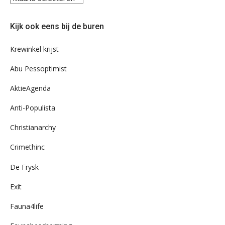
eens
door
Kijk ook eens bij de buren
ons
archief
Krewinkel krijst
Abu Pessoptimist
AktieAgenda
Anti-Populista
Christianarchy
Crimethinc
De Frysk
Exit
Fauna4life