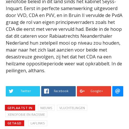
xenofobe beleid in dit land sinds het kabinet Seyss-
Inquart. Eerst in perfecte samenwerking uitgevoerd
door VVD, CDA en PVV, en in Bruin II vervulde de PvdA
graag de rol van eigen principeverraders zoals het
CDA die eerst met verve vervuld had. Beide in de hoop
dat dit cateren voor Rabiaatrechts Neanderthaler
Nederland hun zetelpeil mooi op niveau zou houden,
maar naar het zich laat aanzien voor beide met
desastreuze gevolgen, zij het dat het CDA na een
heilzame oppositieperiode weer wat opkrabbelt. In de
peilingen, althans.
Twitter
Facebook
Google+
GEPLAATST IN
NIEUWS
VLUCHTELINGEN
XENOFOBIE EN RACISME
GETAGD
LAFLINKS