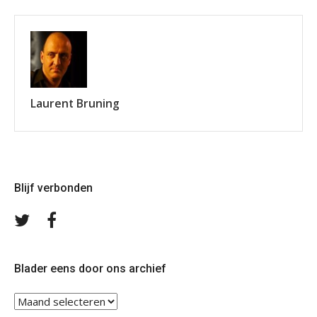
Laurent Bruning
Blijf verbonden
Volg
Volg
ons
ons
op
op
Twitter
Facebook
Blader eens door ons archief
Blader
eens