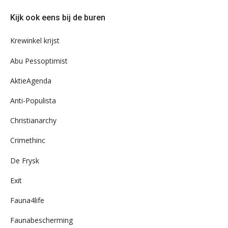
door
Kijk ook eens bij de buren
ons
archief
Krewinkel krijst
Abu Pessoptimist
AktieAgenda
Anti-Populista
Christianarchy
Crimethinc
De Frysk
Exit
Fauna4life
Faunabescherming