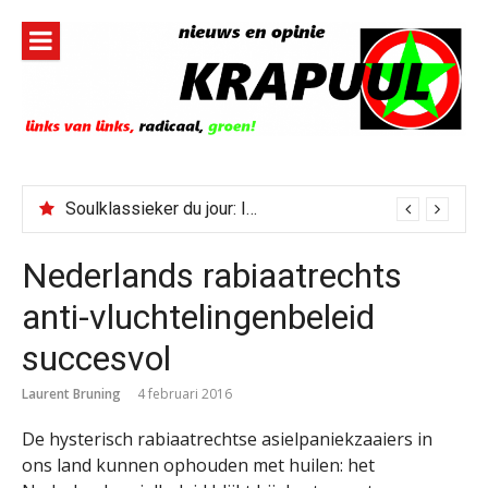
Naar
de
inhoud
springen
Soulklassieker du jour: I Wish It Would Rain
Nederlands rabiaatrechts
anti-vluchtelingenbeleid
succesvol
Laurent Bruning
4 februari 2016
De hysterisch rabiaatrechtse asielpaniekzaaiers in
ons land kunnen ophouden met huilen: het