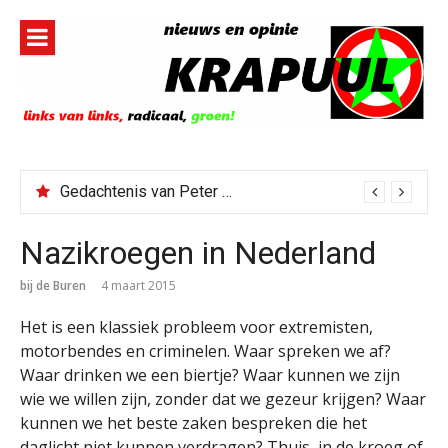
Naar
de
inhoud
springen
Gedachtenis van Peter Faber
Nazikroegen in Nederland
bij de Buren
4 maart 2015
Het is een klassiek probleem voor extremisten,
motorbendes en criminelen. Waar spreken we af?
Waar drinken we een biertje? Waar kunnen we zijn
wie we willen zijn, zonder dat we gezeur krijgen? Waar
kunnen we het beste zaken bespreken die het
daglicht niet kunnen verdragen? Thuis, in de kroeg of