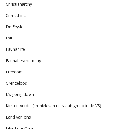
Christianarchy
Crimethinc
De Frysk
Exit
Fauna4life
Faunabescherming
Freedom
Grenzeloos
It’s going down
Kirsten Verdel (kroniek van de staatsgreep in de VS)
Land van ons
Libertaire Orde