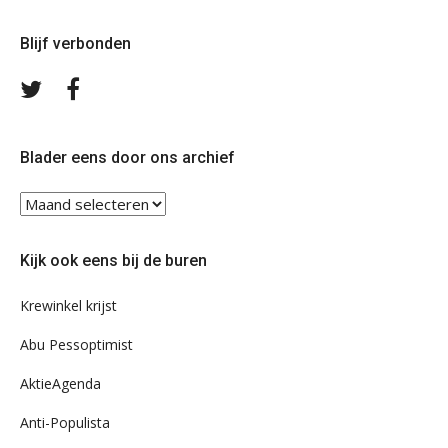
Blijf verbonden
Volg
Volg
ons
ons
op
op
Twitter
Facebook
Blader eens door ons archief
Blader
eens
door
Kijk ook eens bij de buren
ons
archief
Krewinkel krijst
Abu Pessoptimist
AktieAgenda
Anti-Populista