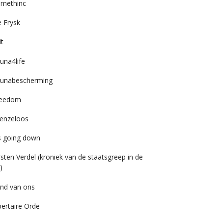
imethinc
 Frysk
it
una4life
unabescherming
reedom
enzeloos
’s going down
rsten Verdel (kroniek van de staatsgreep in de
)
nd van ons
bertaire Orde