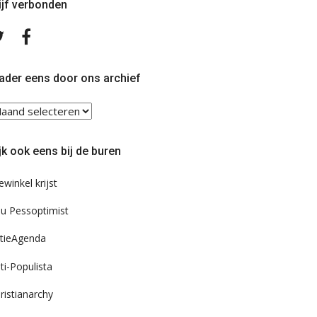
ijf verbonden
Volg
Volg
ons
ons
op
op
Twitter
Facebook
ader eens door ons archief
ader
ns
or
jk ook eens bij de buren
s
chief
ewinkel krijst
u Pessoptimist
tieAgenda
ti-Populista
ristianarchy