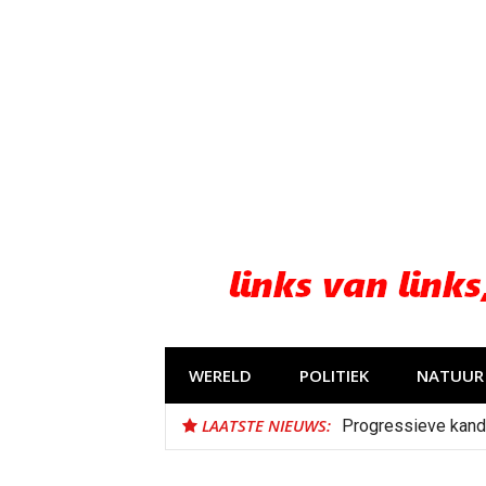
Naar
de
inhoud
springen
WERELD
POLITIEK
NATUUR 
LAATSTE NIEUWS:
Progressieve kand