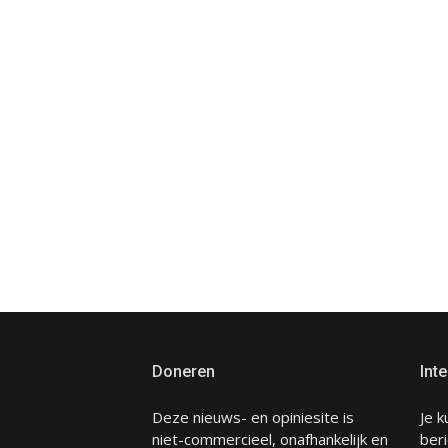
Doneren
Inte
Deze nieuws- en opiniesite is
Je k
niet-commercieel, onafhankelijk en
beri