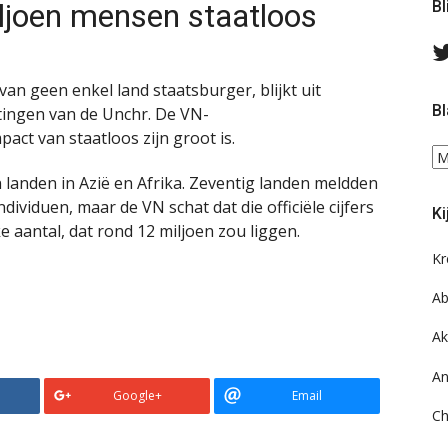
ljoen mensen staatloos
Bl
van geen enkel land staatsburger, blijkt uit
Bl
tingen van de Unchr. De VN-
act van staatloos zijn groot is.
Bl
ee
 landen in Azië en Afrika. Zeventig landen meldden
do
dividuen, maar de VN schat dat die officiële cijfers
Ki
on
ke aantal, dat rond 12 miljoen zou liggen.
ar
Kr
Ab
Ak
An
Google+
Email
Ch