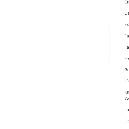
Cr
De
Ex
Fa
Fa
F
Gr
It
Ki
VS
La
Li