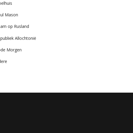
elhuis
ul Mason
am op Rusland
publiek Allochtonië
ode Morgen
dere