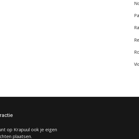
No
Pa
Ra
Re
R
Vi
ractie
unt op Krapuul ook je eigen
chten plaatsen.