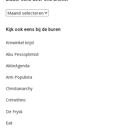
Blader
eens
door
Kijk ook eens bij de buren
ons
archief
Krewinkel krijst
Abu Pessoptimist
AktieAgenda
Anti-Populista
Christianarchy
Crimethinc
De Frysk
Exit