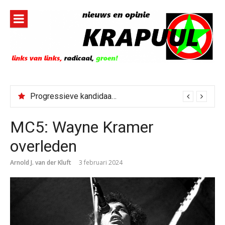
Naar
de
inhoud
springen
Progressieve kandidaat El-Sayed senaatskandidaat Michigan
MC5: Wayne Kramer
overleden
Arnold J. van der Kluft
3 februari 2024