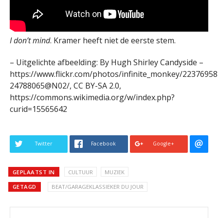
I don’t mind
. Kramer heeft niet de eerste stem.
– Uitgelichte afbeelding: By Hugh Shirley Candyside –
https://www.flickr.com/photos/infinite_monkey/22376958
24788065@N02/, CC BY-SA 2.0,
https://commons.wikimedia.org/w/index.php?
curid=15565642
Twitter
Facebook
Google+
GEPLAATST IN
CULTUUR
MUZIEK
GETAGD
BEAT/GARAGEKLASSIEKER DU JOUR