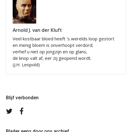
Arnold J. van der Kluft
Veel kostbaar bloed heeft 's werelds loop gestort
en menig bloem is onverhoopt verdord;
verhef u niet op jongzijn en op glans,
de knop valt af, eer zij geopend wordt.
(J.H. Leopold)
Blijf verbonden
Volg
Volg
ons
ons
op
op
Twitter
Facebook
Blader eens door ons archief