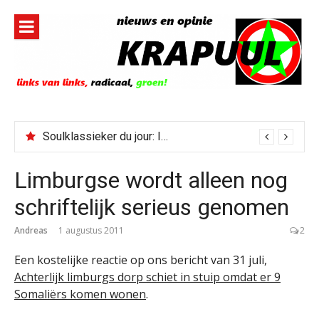
Naar
de
inhoud
springen
Soulklassieker du jour: I Wish It Would Rain
Limburgse wordt alleen nog
schriftelijk serieus genomen
Andreas
1 augustus 2011
2
Een kostelijke reactie op ons bericht van 31 juli,
Achterlijk limburgs dorp schiet in stuip omdat er 9
Somaliërs komen wonen
.