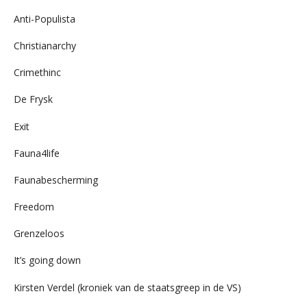
Anti-Populista
Christianarchy
Crimethinc
De Frysk
Exit
Fauna4life
Faunabescherming
Freedom
Grenzeloos
It’s going down
Kirsten Verdel (kroniek van de staatsgreep in de VS)