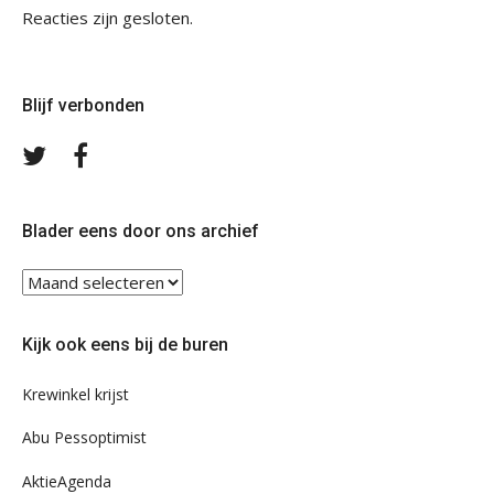
Reacties zijn gesloten.
Blijf verbonden
Volg
Volg
ons
ons
op
op
Twitter
Facebook
Blader eens door ons archief
Blader
eens
door
Kijk ook eens bij de buren
ons
archief
Krewinkel krijst
Abu Pessoptimist
AktieAgenda