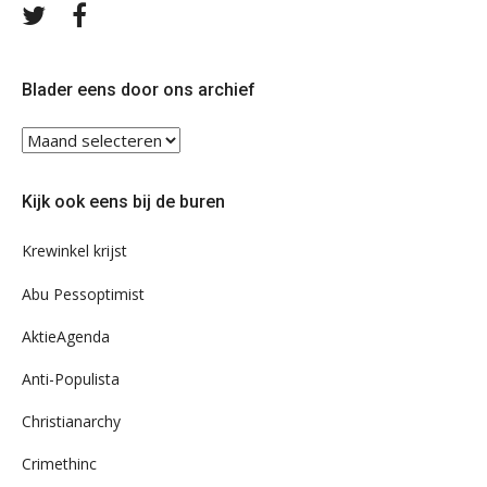
Volg
Volg
ons
ons
op
op
Twitter
Facebook
Blader eens door ons archief
Blader
eens
door
Kijk ook eens bij de buren
ons
archief
Krewinkel krijst
Abu Pessoptimist
AktieAgenda
Anti-Populista
Christianarchy
Crimethinc