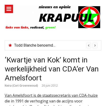
Naar
de
inhoud
springen
Todd Blanche benoemd tot Attorney General
‘Kwartje van Kok’ komt in
werkelijkheid van CDA’er Van
Amelsfoort
Keira (Cori Groenewoud)
26 juni 2012
Van Amelsfoort is de staatssecretaris van CDA-huize
die in 1991 de verhoging van de accijns voor