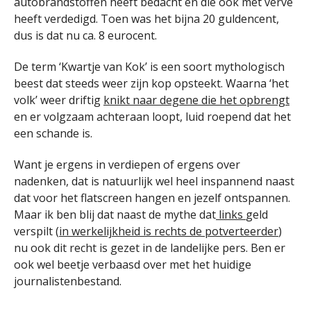
autobrandstoffen heeft bedacht en die ook met verve
heeft verdedigd. Toen was het bijna 20 guldencent,
dus is dat nu ca. 8 eurocent.
De term ‘Kwartje van Kok’ is een soort mythologisch
beest dat steeds weer zijn kop opsteekt. Waarna ‘het
volk’ weer driftig
knikt naar degene die het opbrengt
en er volgzaam achteraan loopt, luid roepend dat het
een schande is.
Want je ergens in verdiepen of ergens over
nadenken, dat is natuurlijk wel heel inspannend naast
dat voor het flatscreen hangen en jezelf ontspannen.
Maar ik ben blij dat naast de mythe dat
links
geld
verspilt (
in werkelijkheid is rechts de potverteerder
)
nu ook dit recht is gezet in de landelijke pers. Ben er
ook wel beetje verbaasd over met het huidige
journalistenbestand.