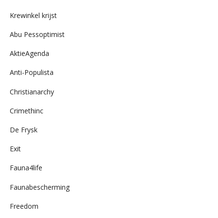
archief
Krewinkel krijst
Abu Pessoptimist
AktieAgenda
Anti-Populista
Christianarchy
Crimethinc
De Frysk
Exit
Fauna4life
Faunabescherming
Freedom