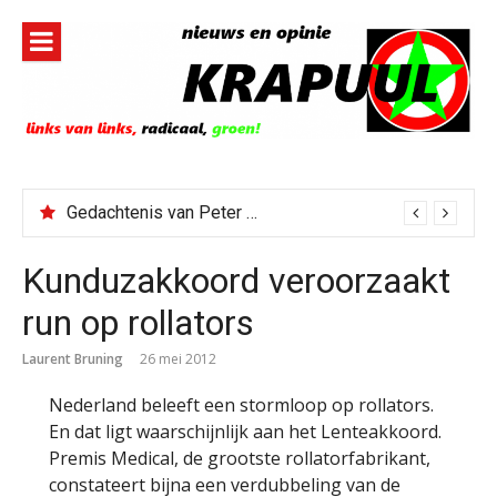
Naar
de
inhoud
springen
Gedachtenis van Peter Faber
Kunduzakkoord veroorzaakt
run op rollators
Laurent Bruning
26 mei 2012
Nederland beleeft een stormloop op rollators.
En dat ligt waarschijnlijk aan het Lenteakkoord.
Premis Medical, de grootste rollatorfabrikant,
constateert bijna een verdubbeling van de