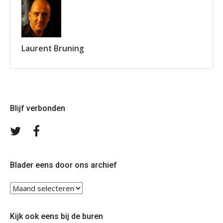
Laurent Bruning
Blijf verbonden
Volg
Volg
ons
ons
op
op
Twitter
Facebook
Blader eens door ons archief
Blader
eens
door
Kijk ook eens bij de buren
ons