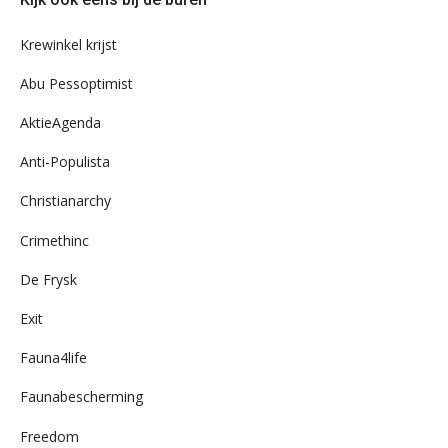
ons
archief
Krewinkel krijst
Abu Pessoptimist
AktieAgenda
Anti-Populista
Christianarchy
Crimethinc
De Frysk
Exit
Fauna4life
Faunabescherming
Freedom