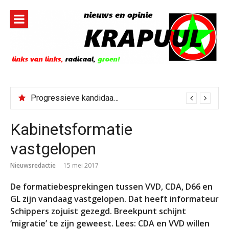
Naar
de
inhoud
springen
Progressieve kandidaat El-Sayed senaatskandidaat Michigan
Kabinetsformatie
vastgelopen
Nieuwsredactie
15 mei 2017
De formatiebesprekingen tussen VVD, CDA, D66 en
GL zijn vandaag vastgelopen. Dat heeft informateur
Schippers zojuist gezegd. Breekpunt schijnt
‘migratie’ te zijn geweest. Lees: CDA en VVD willen