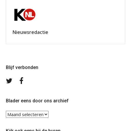
Nieuwsredactie
Blijf verbonden
Volg
Volg
ons
ons
op
op
Twitter
Facebook
Blader eens door ons archief
Blader
eens
door
Kijk ook eens bij de buren