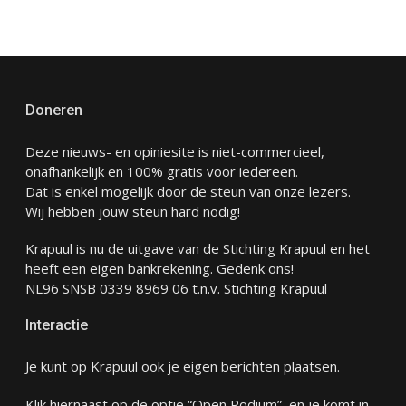
Doneren
Deze nieuws- en opiniesite is niet-commercieel,
onafhankelijk en 100% gratis voor iedereen.
Dat is enkel mogelijk door de steun van onze lezers.
Wij hebben jouw steun hard nodig!
Krapuul is nu de uitgave van de Stichting Krapuul en het
heeft een eigen bankrekening. Gedenk ons!
NL96 SNSB 0339 8969 06 t.n.v. Stichting Krapuul
Interactie
Je kunt op Krapuul ook je eigen berichten plaatsen.
Klik hiernaast op de optie “Open Podium” en je komt in