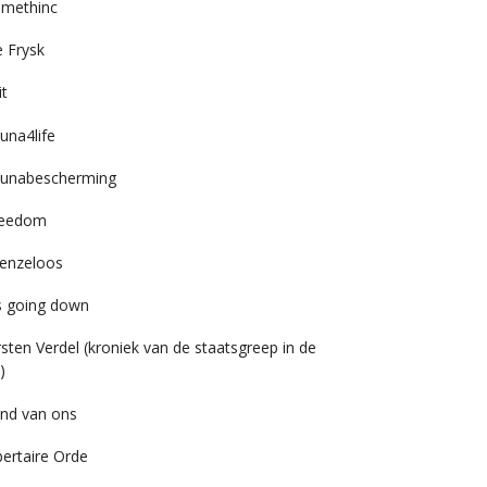
imethinc
 Frysk
it
una4life
unabescherming
reedom
enzeloos
’s going down
rsten Verdel (kroniek van de staatsgreep in de
)
nd van ons
bertaire Orde