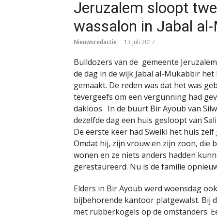
Jeruzalem sloopt twe
wassalon in Jabal al
Nieuwsredactie
13 juli 2017
Bulldozers van de gemeente Jeruzale
de dag in de wijk Jabal al-Mukabbir he
gemaakt. De reden was dat het was g
tevergeefs om een vergunning had gevr
dakloos.
In de buurt Bir Ayoub van Sil
dezelfde dag een huis gesloopt van Sali
De eerste keer had Sweiki het huis zel
Omdat hij, zijn vrouw en zijn zoon, di
wonen en ze niets anders hadden kunne
gerestaureerd. Nu is de familie opnieu
Elders in Bir Ayoub werd woensdag ook
bijbehorende kantoor platgewalst. Bij d
met rubberkogels op de omstanders. Eé