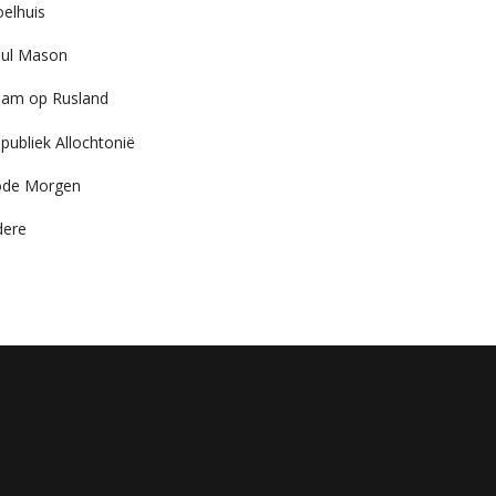
elhuis
ul Mason
am op Rusland
publiek Allochtonië
ode Morgen
dere