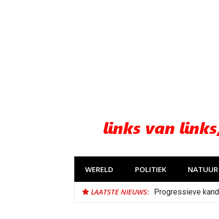
Naar
de
inhoud
springen
WERELD
POLITIEK
NATUUR 
LAATSTE NIEUWS:
Progressieve kand