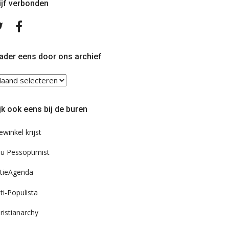
ijf verbonden
Volg
Volg
ons
ons
op
op
Twitter
Facebook
ader eens door ons archief
ader
ns
or
jk ook eens bij de buren
s
chief
ewinkel krijst
u Pessoptimist
tieAgenda
ti-Populista
ristianarchy