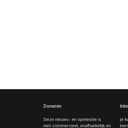
Doneren
Inte
Deze nieuws- en opiniesite is
Je k
niet-commercieel, onafhankelijk en
beri