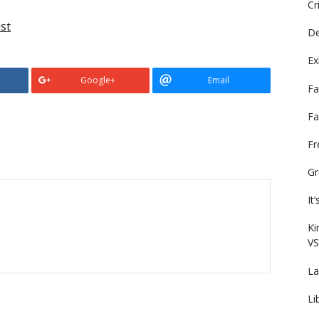
Cr
st
De
Ex
Google+
Email
Fa
Fa
F
Gr
It
Ki
VS
La
Li