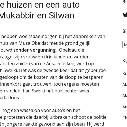
e huizen en een auto
Bl
-Mukabbir en Silwan
Bl
m hebben woensdagmorgen bij het aanbreken van
t huis van Musa Obeidat met de grond gelijk
Bl
ebouwd
zonder vergunning.
Obeidat, die
ee
do
aagd, zijn vrouw en drie kinderen werden
Ki
on
wan, ten zuiden van de Aqsa moskee, werd op
ar
h Sweiki. Het was de tweede keer dat dit gebeurde.
Kr
f gesloopt om de kosten van de sloop te besparen.
e binnenkort gaat trouwen, toch ergens moesten
Ab
n vinden, had Sweiki het huis echter weer
Ak
w dakloos.
An
 nog een wassalon voor auto’s en het
e protesten die daarbij uitbraken schoot de politie
Ch
n jongere raakte gewond aan zijn been. Hij werd