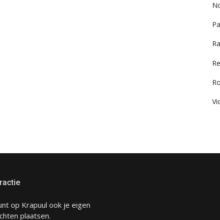
No
Pa
Ra
Re
R
Vi
ractie
unt op Krapuul ook je eigen
chten plaatsen.