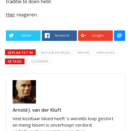
traditie te doen hebt.
Hier
reageren.
Twitter
Facebook
Google+
GEPLAATST IN
NATUUR EN MILIEU
NIEUWS
VERVUILING
GETAGD
VUURWERK
Arnold J. van der Kluft
Veel kostbaar bloed heeft 's werelds loop gestort
en menig bloem is onverhoopt verdord;