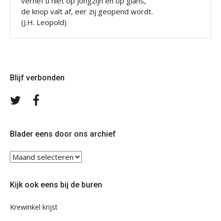
verhef u niet op jongzijn en op glans,
de knop valt af, eer zij geopend wordt.
(J.H. Leopold)
Blijf verbonden
Volg
Volg
ons
ons
op
op
Twitter
Facebook
Blader eens door ons archief
Blader
eens
door
Kijk ook eens bij de buren
ons
archief
Krewinkel krijst