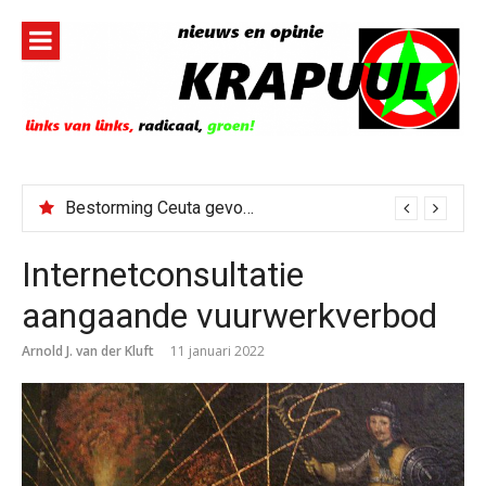
Naar
de
inhoud
springen
Bestorming Ceuta gevolg van op sociale media verspreide hoax?
Internetconsultatie
aangaande vuurwerkverbod
Arnold J. van der Kluft
11 januari 2022