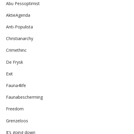
Abu Pessoptimist
AktieAgenda
Anti-Populista
Christianarchy
Crimethinc
De Frysk
Exit
Fauna4life
Faunabescherming
Freedom
Grenzeloos
It’s going down