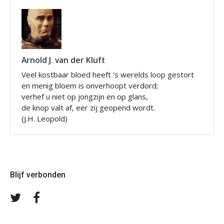
Arnold J. van der Kluft
Veel kostbaar bloed heeft 's werelds loop gestort
en menig bloem is onverhoopt verdord;
verhef u niet op jongzijn en op glans,
de knop valt af, eer zij geopend wordt.
(J.H. Leopold)
Blijf verbonden
Volg
Volg
ons
ons
op
op
Twitter
Facebook