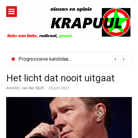
Naar
de
inhoud
springen
Progressieve kandidaat El-Sayed senaatskandidaat Michigan
Het licht dat nooit uitgaat
Arnold J. van der Kluft
26 juni 2023