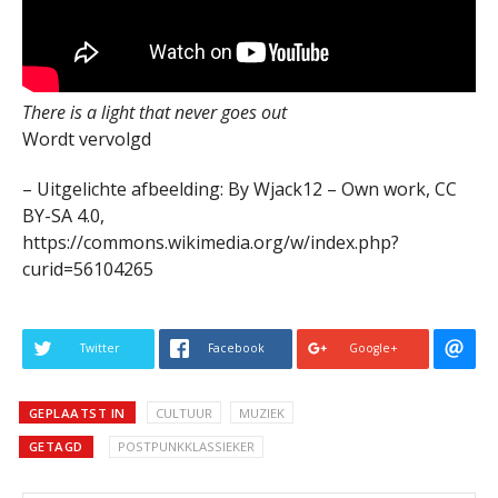
There is a light that never goes out
Wordt vervolgd
– Uitgelichte afbeelding: By Wjack12 – Own work, CC
BY-SA 4.0,
https://commons.wikimedia.org/w/index.php?
curid=56104265
Twitter
Facebook
Google+
GEPLAATST IN
CULTUUR
MUZIEK
GETAGD
POSTPUNKKLASSIEKER