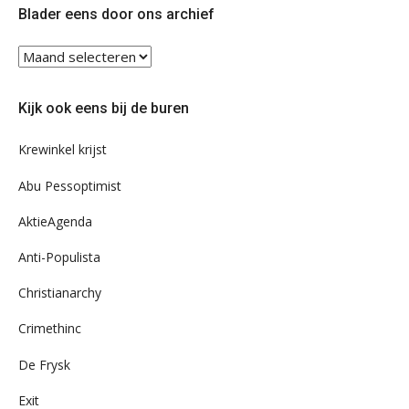
Blader eens door ons archief
Blader
eens
door
Kijk ook eens bij de buren
ons
archief
Krewinkel krijst
Abu Pessoptimist
AktieAgenda
Anti-Populista
Christianarchy
Crimethinc
De Frysk
Exit