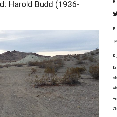
nd: Harold Budd (1936-
Bl
Bl
Bl
ee
do
Ki
on
ar
Kr
Ab
Ak
An
Ch