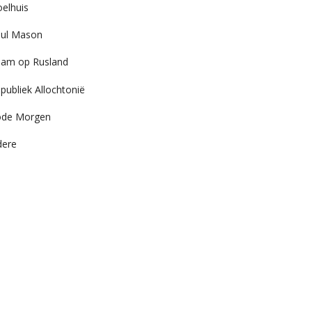
elhuis
ul Mason
am op Rusland
publiek Allochtonië
ode Morgen
dere