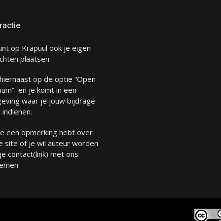
ractie
unt op Krapuul ook je eigen
chten plaatsen.
 hiernaast op de optie “Open
ium” en je komt in een
eving waar je jouw bijdrage
 indienen.
 je een opmerking hebt over
 site of je wil auteur worden
 je
contact
(link) met ons
emen