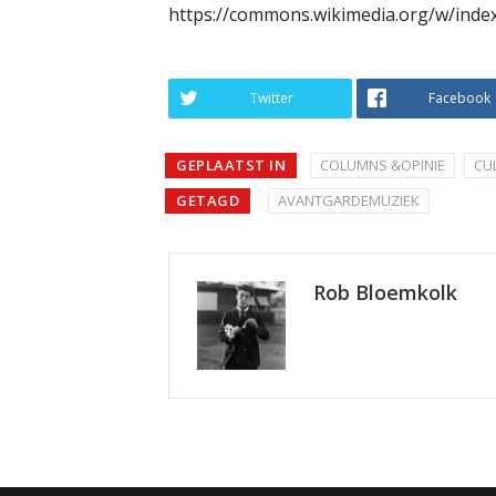
https://commons.wikimedia.org/w/inde
Twitter
Facebook
GEPLAATST IN
COLUMNS &OPINIE
CU
GETAGD
AVANTGARDEMUZIEK
Rob Bloemkolk