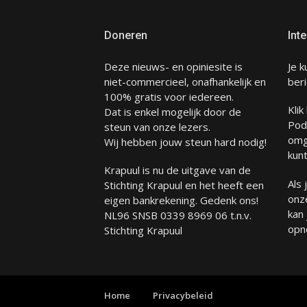
Doneren
Inte
Deze nieuws- en opiniesite is
Je k
niet-commercieel, onafhankelijk en
beri
100% gratis voor iedereen.
Klik
Dat is enkel mogelijk door de
Pod
steun van onze lezers.
omg
Wij hebben jouw steun hard nodig!
kunt
Krapuul is nu de uitgave van de
Als
Stichting Krapuul en het heeft een
onze
eigen bankrekening. Gedenk ons!
kan
NL96 SNSB 0339 8969 06 t.n.v.
opn
Stichting Krapuul
Home
Privacybeleid