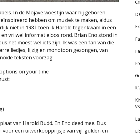
Cr
abels. In de Mojave woestijn waar hij geboren
De
geïnspireerd hebben om muziek te maken, aldus
Ex
urlijk niet in 1981 toen ik Harold tegenkwam in een
en vrijwel informatieloos rond. Brian Eno stond in
Fa
us het moest wel iets zijn. Ik was een fan van die
arre liedjes, lijzig en monotoon gezongen, van
Fa
noïde teksten voorzag:
F
options on your time
Gr
must:
It
Ki
VS
g)
La
e plaat van Harold Budd. En Eno deed mee. Dus
 voor een uitverkoopprijsje van vijf gulden en
Li