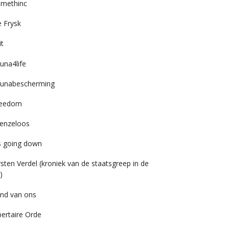
imethinc
 Frysk
it
una4life
unabescherming
reedom
enzeloos
’s going down
rsten Verdel (kroniek van de staatsgreep in de
)
nd van ons
bertaire Orde