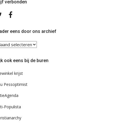
ijf verbonden
Volg
Volg
ons
ons
op
op
Twitter
Facebook
ader eens door ons archief
ader
ns
or
jk ook eens bij de buren
s
chief
ewinkel krijst
u Pessoptimist
tieAgenda
ti-Populista
ristianarchy