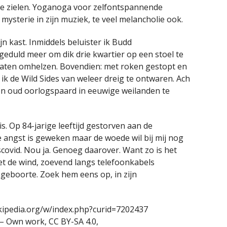
e zielen. Yoganoga voor zelfontspannende
mysterie in zijn muziek, te veel melancholie ook.
jn kast. Inmiddels beluister ik Budd
geduld meer om dik drie kwartier op een stoel te
 laten omhelzen. Bovendien: met roken gestopt en
 ik de Wild Sides van weleer dreig te ontwaren. Ach
 een oud oorlogspaard in eeuwige weilanden te
s. Op 84-jarige leeftijd gestorven aan de
de angst is geweken maar de woede wil bij mij nog
covid. Nou ja. Genoeg daarover. Want zo is het
 met de wind, zoevend langs telefoonkabels
 geboorte. Zoek hem eens op, in zijn
wikipedia.org/w/index.php?curid=7202437
– Own work, CC BY-SA 4.0,