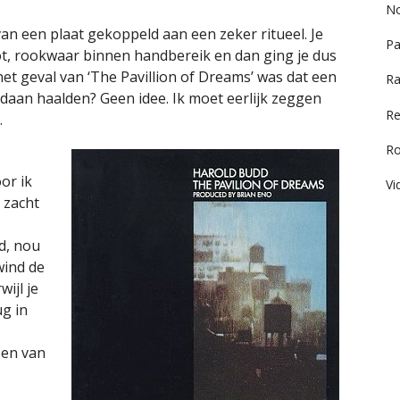
No
an een plaat gekoppeld aan een zeker ritueel. Je
Pa
ot, rookwaar binnen handbereik en dan ging je dus
n het geval van ‘The Pavillion of Dreams’ was dat een
Ra
andaan haalden? Geen idee. Ik moet eerlijk zeggen
Re
.
R
or ik
Vi
 zacht
d, nou
 wind de
ijl je
g in
oen van