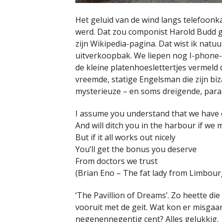
Het geluid van de wind langs telefoonk
werd. Dat zou componist Harold Budd 
zijn Wikipedia-pagina. Dat wist ik natu
uitverkoopbak. We liepen nog I-phone- 
de kleine platenhoeslettertjes vermeld d
vreemde, statige Engelsman die zijn biz
mysterieuze – en soms dreigende, para
I assume you understand that we have 
And will ditch you in the harbour if we 
But if it all works out nicely
You’ll get the bonus you deserve
From doctors we trust
(Brian Eno – The fat lady from Limbour
‘The Pavillion of Dreams’. Zo heette di
vooruit met de geit. Wat kon er misgaan
negenennegentig cent? Alles gelukkig.