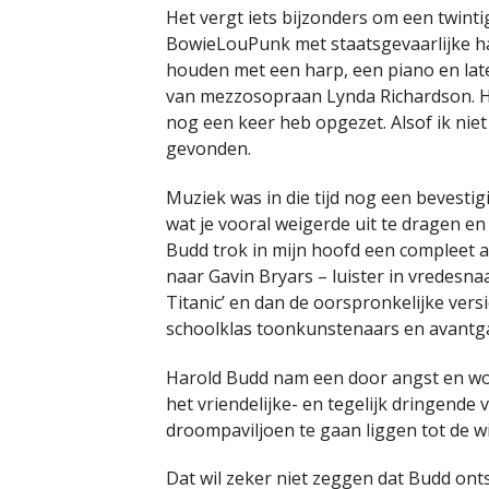
Het vergt iets bijzonders om een twinti
BowieLouPunk met staatsgevaarlijke ha
houden met een harp, een piano en late
van mezzosopraan Lynda Richardson. Har
nog een keer heb opgezet. Alsof ik niet
gevonden.
Muziek was in die tijd nog een bevestigi
wat je vooral weigerde uit te dragen en 
Budd trok in mijn hoofd een compleet 
naar Gavin Bryars – luister in vredesnaa
Titanic’ en dan de oorspronkelijke vers
schoolklas toonkunstenaars en avantgar
Harold Budd nam een door angst en wo
het vriendelijke- en tegelijk dringende 
droompaviljoen te gaan liggen tot de w
Dat wil zeker niet zeggen dat Budd ont