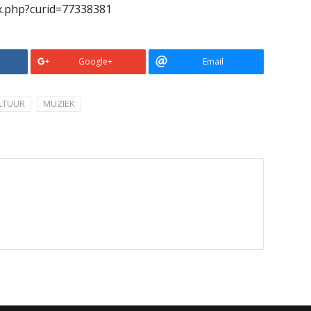
x.php?curid=77338381
Google+
Email
LTUUR
MUZIEK