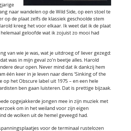
gjarige
ng naar wandelen op de Wild Side, op een stoel te
r op de plaat zelfs de klassiek geschoolde stem
old kreeg het voor elkaar. Ik weet dat ik de plaat
 helemaal geloofde wat ik zojuist zo mooi had
ng van wie je was, wat je uitdroeg of liever gezegd:
dat was in mijn geval zo’n beetje alles. Harold
andere deur open. Never mind dat ik dankzij hem
m één keer in je leven naar diens ‘Sinking of the
ie op het Obscure label uit 1975 – en een hele
disten ben gaan luisteren. Dat is prettige bijzaak.
ede opgejakkerde jongen mee in zijn muziek met
verzoek om in het weiland voor zijn eigen
ind de wolken uit de hemel geveegd had.
spanningsplaatjes voor de terminaal rustelozen