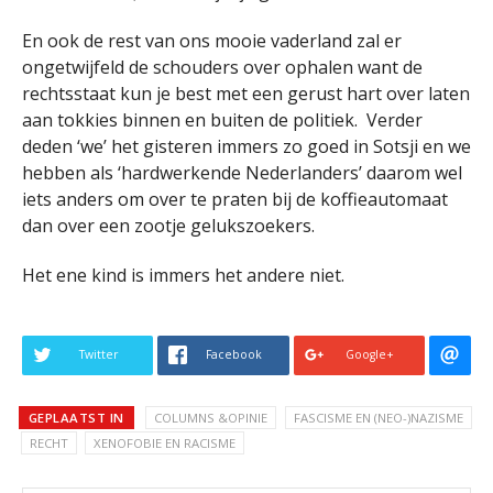
En ook de rest van ons mooie vaderland zal er
ongetwijfeld de schouders over ophalen want de
rechtsstaat kun je best met een gerust hart over laten
aan tokkies binnen en buiten de politiek. Verder
deden ‘we’ het gisteren immers zo goed in Sotsji en we
hebben als ‘hardwerkende Nederlanders’ daarom wel
iets anders om over te praten bij de koffieautomaat
dan over een zootje gelukszoekers.
Het ene kind is immers het andere niet.
Twitter
Facebook
Google+
GEPLAATST IN
COLUMNS &OPINIE
FASCISME EN (NEO-)NAZISME
RECHT
XENOFOBIE EN RACISME