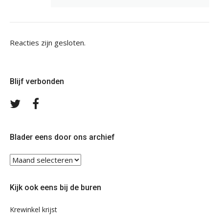
Reacties zijn gesloten.
Blijf verbonden
Volg
Volg
ons
ons
op
op
Twitter
Facebook
Blader eens door ons archief
Blader
eens
door
Kijk ook eens bij de buren
ons
archief
Krewinkel krijst