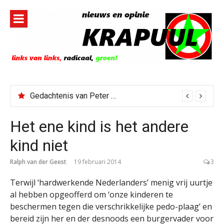
Naar
de
inhoud
springen
Gedachtenis van Peter Faber
Het ene kind is het andere
kind niet
Ralph van der Geest
19 februari 2014
3
Terwijl ‘hardwerkende Nederlanders’ menig vrij uurtje
al hebben opgeofferd om ‘onze kinderen te
beschermen tegen die verschrikkelijke pedo-plaag’ en
bereid zijn her en der desnoods een burgervader voor