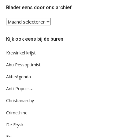
Twitter
Facebook
Blader eens door ons archief
Blader
eens
door
Kijk ook eens bij de buren
ons
archief
Krewinkel krijst
Abu Pessoptimist
AktieAgenda
Anti-Populista
Christianarchy
Crimethinc
De Frysk
Exit