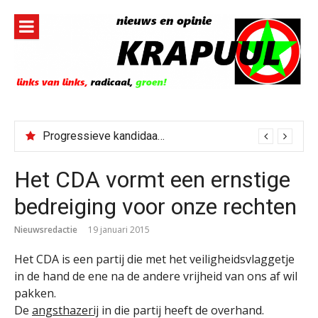
Naar
de
inhoud
springen
Progressieve kandidaat El-Sayed senaatskandidaat Michigan
Het CDA vormt een ernstige
bedreiging voor onze rechten
Nieuwsredactie
19 januari 2015
Het CDA is een partij die met het veiligheidsvlaggetje
in de hand de ene na de andere vrijheid van ons af wil
pakken.
De
angsthazerij
in die partij heeft de overhand.