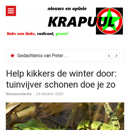
Naar
de
inhoud
springen
Gedachtenis van Peter Faber
Help kikkers de winter door:
tuinvijver schonen doe je zo
Nieuwsredactie
24 oktober 2023