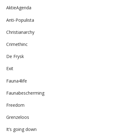
AktieAgenda
Anti-Populista
Christianarchy
Crimethinc
De Frysk
Exit
Fauna4life
Faunabescherming
Freedom
Grenzeloos
It’s going down