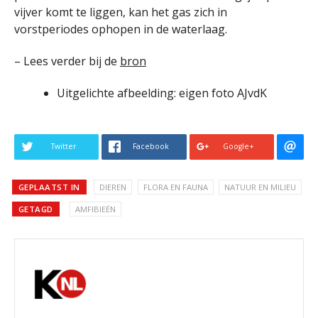
vijver komt te liggen, kan het gas zich in
vorstperiodes ophopen in de waterlaag.
– Lees verder bij de
bron
Uitgelichte afbeelding: eigen foto AJvdK
Twitter
Facebook
Google+
GEPLAATST IN
DIEREN
FLORA EN FAUNA
NATUUR EN MILIEU
GETAGD
AMFIBIEËN