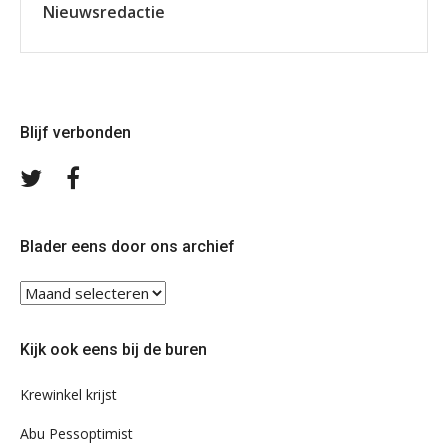
Nieuwsredactie
Blijf verbonden
Volg
Volg
ons
ons
op
op
Twitter
Facebook
Blader eens door ons archief
Blader
eens
door
Kijk ook eens bij de buren
ons
archief
Krewinkel krijst
Abu Pessoptimist