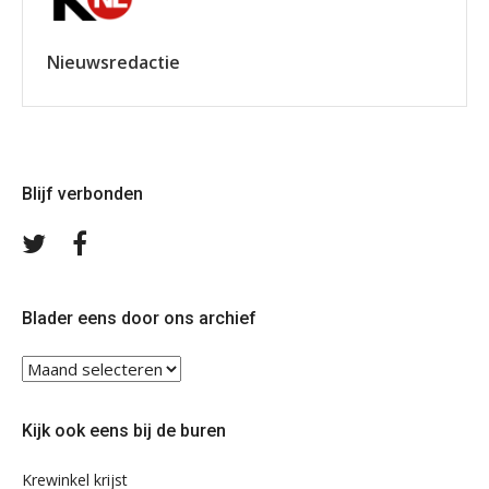
Nieuwsredactie
Blijf verbonden
Volg
Volg
ons
ons
op
op
Twitter
Facebook
Blader eens door ons archief
Blader
eens
door
Kijk ook eens bij de buren
ons
archief
Krewinkel krijst