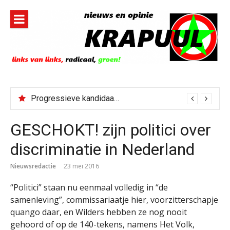
Naar
de
inhoud
springen
Progressieve kandidaat El-Sayed senaatskandidaat Michigan
GESCHOKT! zijn politici over
discriminatie in Nederland
Nieuwsredactie
23 mei 2016
“Politici” staan nu eenmaal volledig in “de
samenleving”, commissariaatje hier, voorzitterschapje
quango daar, en Wilders hebben ze nog nooit
gehoord of op de 140-tekens, namens Het Volk,