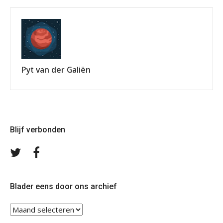
Pyt van der Galiën
Blijf verbonden
Volg
Volg
ons
ons
op
op
Twitter
Facebook
Blader eens door ons archief
Blader
eens