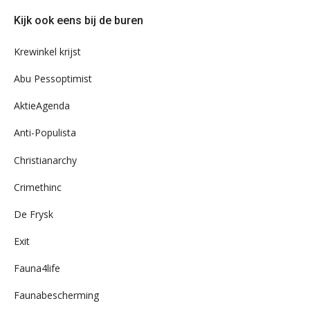
door
Kijk ook eens bij de buren
ons
archief
Krewinkel krijst
Abu Pessoptimist
AktieAgenda
Anti-Populista
Christianarchy
Crimethinc
De Frysk
Exit
Fauna4life
Faunabescherming