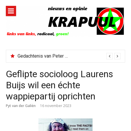
Naar
de
inhoud
springen
Gedachtenis van Peter Faber
Geflipte socioloog Laurens
Buijs wil een échte
wappiepartij oprichten
Pyt van der Galiën
16 november 2023