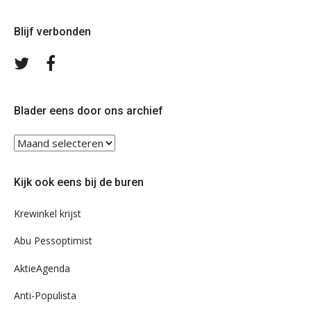
Blijf verbonden
Volg
Volg
ons
ons
op
op
Twitter
Facebook
Blader eens door ons archief
Blader
eens
door
Kijk ook eens bij de buren
ons
archief
Krewinkel krijst
Abu Pessoptimist
AktieAgenda
Anti-Populista