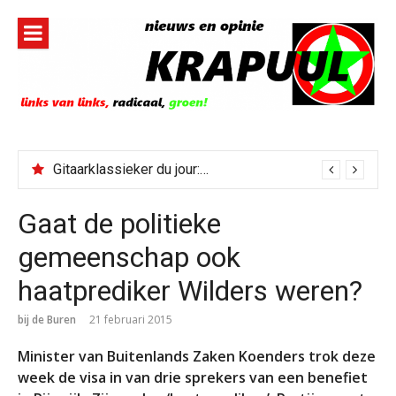
Naar
de
inhoud
springen
Gitaarklassieker du jour: Paris, Texas/Cold Was The Night, Hard Was The Ground
Gaat de politieke
gemeenschap ook
haatprediker Wilders weren?
bij de Buren
21 februari 2015
Minister van Buitenlands Zaken Koenders trok deze
week de visa in van drie sprekers van een benefiet