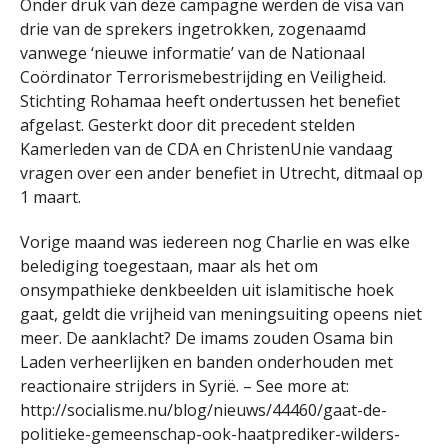
Onder druk van deze campagne werden de visa van
drie van de sprekers ingetrokken, zogenaamd
vanwege ‘nieuwe informatie’ van de Nationaal
Coördinator Terrorismebestrijding en Veiligheid.
Stichting Rohamaa heeft ondertussen het benefiet
afgelast. Gesterkt door dit precedent stelden
Kamerleden van de CDA en ChristenUnie vandaag
vragen over een ander benefiet in Utrecht, ditmaal op
1 maart.
Vorige maand was iedereen nog Charlie en was elke
belediging toegestaan, maar als het om
onsympathieke denkbeelden uit islamitische hoek
gaat, geldt die vrijheid van meningsuiting opeens niet
meer. De aanklacht? De imams zouden Osama bin
Laden verheerlijken en banden onderhouden met
reactionaire strijders in Syrië. – See more at:
http://socialisme.nu/blog/nieuws/44460/gaat-de-
politieke-gemeenschap-ook-haatprediker-wilders-