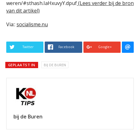
weren/#sthash.IaHxuvyY.dpuf
(Lees verder bij de bron
van dit artikel)
Via::
socialisme.nu
Twitter
Facebook
Google+
GEPLAATST IN
BIJ DE BUREN
bij de Buren