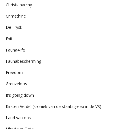
Christianarchy
Crimethinc
De Frysk
Exit
Fauna4life
Faunabescherming
Freedom
Grenzeloos
It’s going down
Kirsten Verdel (kroniek van de staatsgreep in de VS)
Land van ons
Libertaire Orde