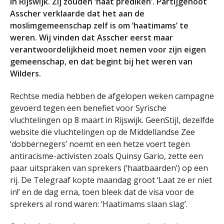
in Rijswijk. Zij zouden ‘haat prediken’. Partijgenoot
Asscher verklaarde dat het aan de
moslimgemeenschap zelf is om ‘haatimams’ te
weren. Wij vinden dat Asscher eerst maar
verantwoordelijkheid moet nemen voor zijn eigen
gemeenschap, en dat begint bij het weren van
Wilders.
Rechtse media hebben de afgelopen weken campagne
gevoerd tegen een benefiet voor Syrische
vluchtelingen op 8 maart in Rijswijk. GeenStijl, dezelfde
website die vluchtelingen op de Middellandse Zee
‘dobbernegers’ noemt en een hetze voert tegen
antiracisme-activisten zoals Quinsy Gario, zette een
paar uitspraken van sprekers (‘haatbaarden’) op een
rij. De Telegraaf kopte maandag groot ‘Laat ze er niet
in!’ en de dag erna, toen bleek dat de visa voor de
sprekers al rond waren: ‘Haatimams slaan slag’.