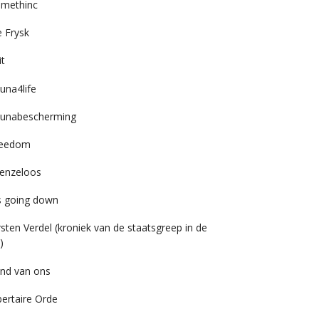
imethinc
 Frysk
it
una4life
unabescherming
reedom
enzeloos
’s going down
rsten Verdel (kroniek van de staatsgreep in de
)
nd van ons
bertaire Orde