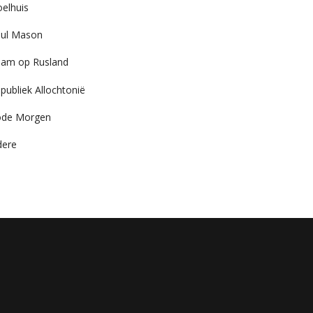
elhuis
ul Mason
am op Rusland
publiek Allochtonië
ode Morgen
dere