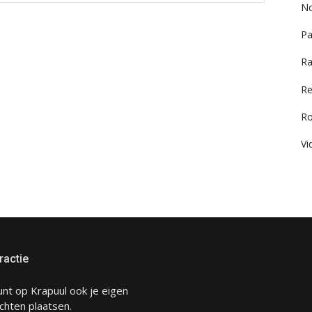
No
Pa
Ra
Re
R
Vi
ractie
unt op Krapuul ook je eigen
chten plaatsen.