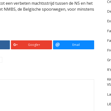
Cr
tot een verbeten machtsstrijd tussen de NS en het
 met NMBS, de Belgische spoorwegen, voor minstens
De
Ex
Fa
Fa
Google+
Email
F
Gr
It
Ki
VS
La
Li