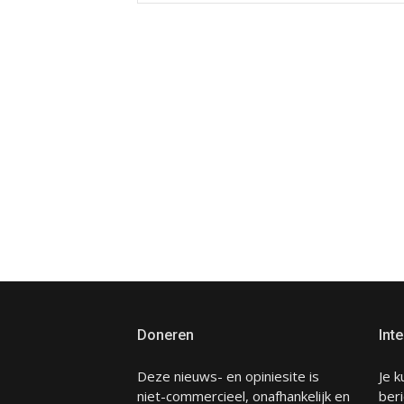
Doneren
Inte
Deze nieuws- en opiniesite is
Je k
niet-commercieel, onafhankelijk en
beri