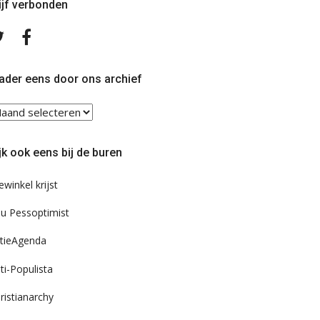
ijf verbonden
Volg
Volg
ons
ons
op
op
Twitter
Facebook
ader eens door ons archief
ader
ns
or
jk ook eens bij de buren
s
chief
ewinkel krijst
u Pessoptimist
tieAgenda
ti-Populista
ristianarchy