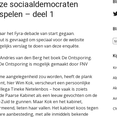
oze sociaaldemocraten
Bl
spelen – deel 1
Bl
aar het Fyra-debacle van start gegaan.
ut is gevraagd om speciaal voor de website
Bl
elijks verslag te doen van deze enquête.
ee
do
Ki
on
 Andries van den Berg het boek De Ontsporing.
ar
De Ontsporing is mogelijk gemaakt door FNV
Kr
mme aangelegenheid zou worden, heeft de plank
Ab
ent, hier Wim Kok, verscheurt een persoonlijke
Ak
collega Tineke Netelenbos – hoe vaak is zoiets
de Paarse Kabinet als een leeuw gevochten om de
An
Zuid te gunnen. Maar Kok en het kabinet,
ermeend, lieten haar vallen. Het kabinet koos tegen
Ch
re aanbesteding, met alle inmiddels bekende