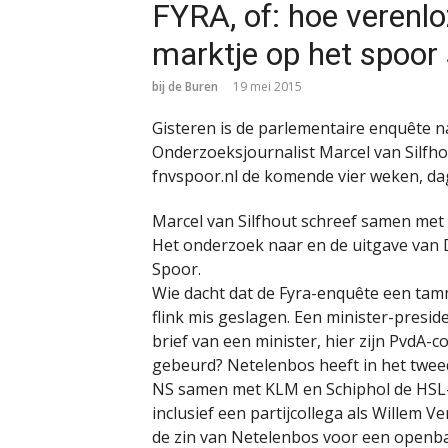
FYRA, of: hoe verenl
marktje op het spoor 
bij de Buren
19 mei 2015
Gisteren is de parlementaire enquête n
Onderzoeksjournalist Marcel van Silfho
fnvspoor.nl de komende vier weken, dag
Marcel van Silfhout schreef samen met
Het onderzoek naar en de uitgave van 
Spoor.
Wie dacht dat de Fyra-enquête een ta
flink mis geslagen. Een minister-presid
brief van een minister, hier zijn PvdA-
gebeurd? Netelenbos heeft in het twee
NS samen met KLM en Schiphol de HSL-
inclusief een partijcollega als Willem V
de zin van Netelenbos voor een openba