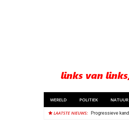
Naar
de
inhoud
springen
WERELD
POLITIEK
NATUUR 
LAATSTE NIEUWS:
Progressieve kand