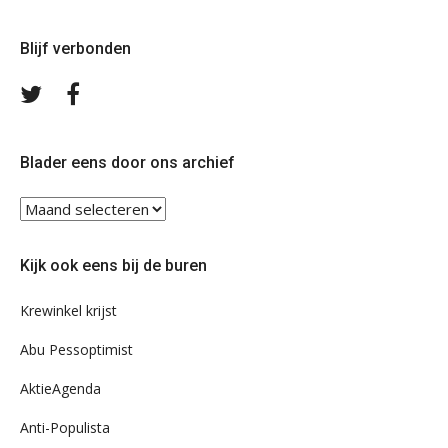
Blijf verbonden
Volg
Volg
ons
ons
op
op
Twitter
Facebook
Blader eens door ons archief
Blader
eens
door
Kijk ook eens bij de buren
ons
archief
Krewinkel krijst
Abu Pessoptimist
AktieAgenda
Anti-Populista