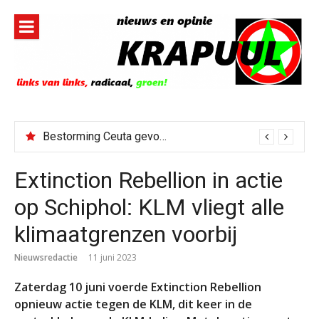
Naar
de
inhoud
springen
Bestorming Ceuta gevolg van op sociale media verspreide hoax?
Extinction Rebellion in actie
op Schiphol: KLM vliegt alle
klimaatgrenzen voorbij
Nieuwsredactie
11 juni 2023
Zaterdag 10 juni voerde Extinction Rebellion
opnieuw actie tegen de KLM, dit keer in de