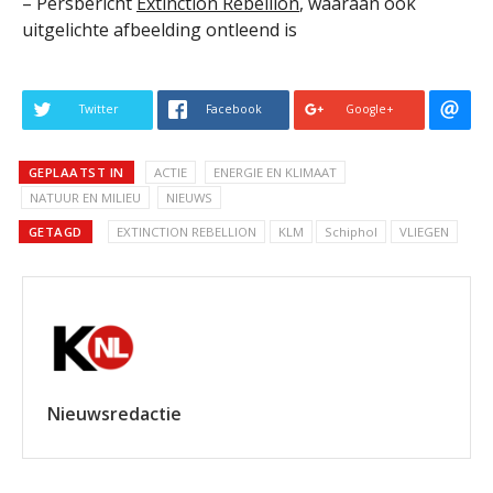
– Persbericht
Extinction Rebellion
, waaraan ook
uitgelichte afbeelding ontleend is
Twitter
Facebook
Google+
GEPLAATST IN
ACTIE
ENERGIE EN KLIMAAT
NATUUR EN MILIEU
NIEUWS
GETAGD
EXTINCTION REBELLION
KLM
Schiphol
VLIEGEN
Nieuwsredactie