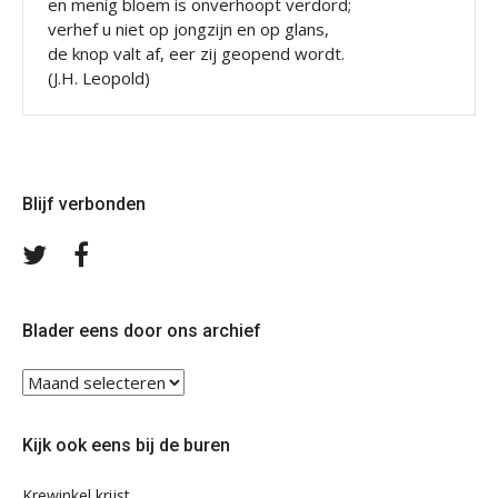
en menig bloem is onverhoopt verdord;
verhef u niet op jongzijn en op glans,
de knop valt af, eer zij geopend wordt.
(J.H. Leopold)
Blijf verbonden
Volg
Volg
ons
ons
op
op
Twitter
Facebook
Blader eens door ons archief
Blader
eens
door
Kijk ook eens bij de buren
ons
archief
Krewinkel krijst