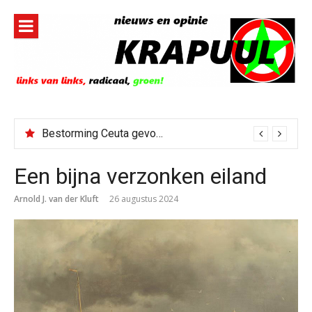
Naar
de
inhoud
springen
Bestorming Ceuta gevolg van op sociale media verspreide hoax?
Een bijna verzonken eiland
Arnold J. van der Kluft
26 augustus 2024