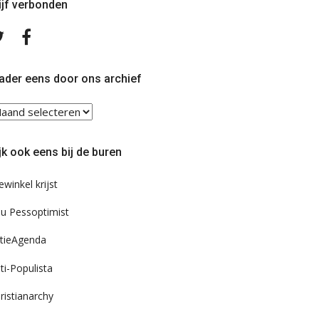
ijf verbonden
Volg
Volg
ons
ons
op
op
Twitter
Facebook
ader eens door ons archief
ader
ns
or
jk ook eens bij de buren
s
chief
ewinkel krijst
u Pessoptimist
tieAgenda
ti-Populista
ristianarchy