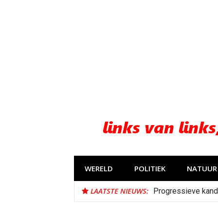
Naar
de
inhoud
springen
WERELD
POLITIEK
NATUUR 
LAATSTE NIEUWS:
Progressieve kand