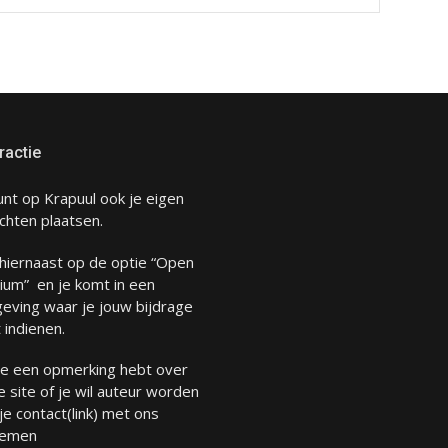
ractie
unt op Krapuul ook je eigen
chten plaatsen.
 hiernaast op de optie “Open
ium” en je komt in een
eving waar je jouw bijdrage
 indienen.
 je een opmerking hebt over
 site of je wil auteur worden
 je
contact
(link) met ons
emen