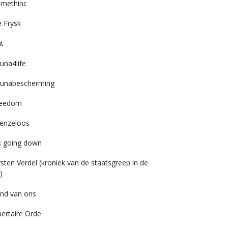
imethinc
 Frysk
it
una4life
unabescherming
reedom
enzeloos
’s going down
rsten Verdel (kroniek van de staatsgreep in de
)
nd van ons
bertaire Orde