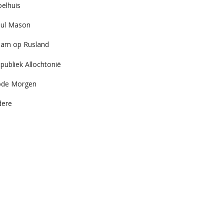
elhuis
ul Mason
am op Rusland
publiek Allochtonië
ode Morgen
dere