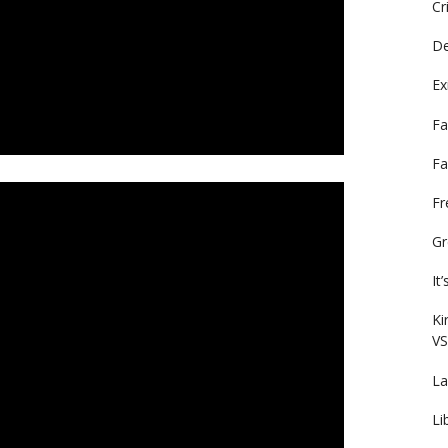
Cr
De
Ex
Fa
Fa
F
Gr
It
Ki
VS
La
Li