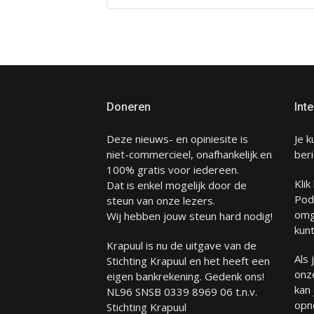
Doneren
Inte
Deze nieuws- en opiniesite is
Je k
niet-commercieel, onafhankelijk en
beri
100% gratis voor iedereen.
Klik
Dat is enkel mogelijk door de
Pod
steun van onze lezers.
omg
Wij hebben jouw steun hard nodig!
kunt
Krapuul is nu de uitgave van de
Als
Stichting Krapuul en het heeft een
onze
eigen bankrekening. Gedenk ons!
kan
NL96 SNSB 0339 8969 06 t.n.v.
opn
Stichting Krapuul