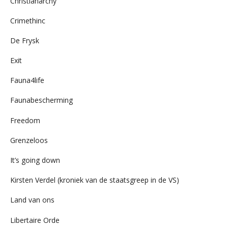
Christianarchy
Crimethinc
De Frysk
Exit
Fauna4life
Faunabescherming
Freedom
Grenzeloos
It’s going down
Kirsten Verdel (kroniek van de staatsgreep in de VS)
Land van ons
Libertaire Orde