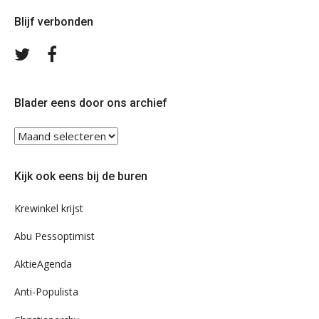
Blijf verbonden
Volg
Volg
ons
ons
op
op
Twitter
Facebook
Blader eens door ons archief
Blader
eens
door
Kijk ook eens bij de buren
ons
archief
Krewinkel krijst
Abu Pessoptimist
AktieAgenda
Anti-Populista