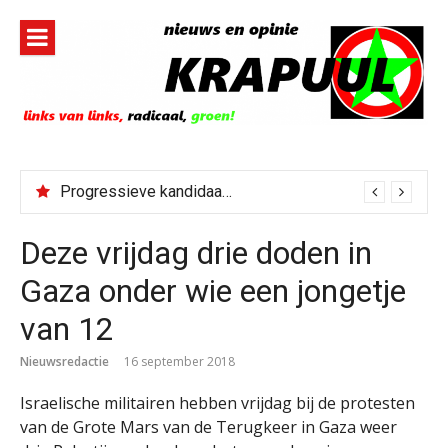
Naar
de
inhoud
springen
Progressieve kandidaat El-Sayed senaatskandidaat Michigan
Deze vrijdag drie doden in
Gaza onder wie een jongetje
van 12
Nieuwsredactie
16 september 2018
Israelische militairen hebben vrijdag bij de protesten
van de Grote Mars van de Terugkeer in Gaza weer