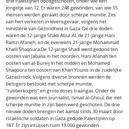
drie Palestijnen doodgeschoten, onder wie een
jongetje van 12. Er waren 248 gewonden, van wie 15
mensen werden geraakt door scherpe munitie. Zes
van hen verkeren in levensgevaar, volgens het
ministerie van Gezondheid in Gaza. De drie doden
waren de 12-jarige Shadi Abul-Al, de 21-jarige Hani
Ramzi Afaneh, en de eveneens 21-jarige Mohammad
Khalil Shaqoura.De 12-jarige Shadi werd gedood ten
oosten van Jabalia in het noorden, Hani Afanah ten
oosten van al-Bureij in het midden en Mohamed
Shaqoura ten oosten van Khan Younis in de zuidelijke
Gazastrook. Volgens diverse bronnen werden de
betogers bestookt met scherpe munitie,
”rubberkogels” en grote doses traangas. Onder de
gewonden was een journalist, Ismail al-Ghoul, die met
scherpe munitie in zijn been werd geschoten. De drie
nieuwe doden brengen het aantal sinds 30 maart door
Israelische soldaten in Gaza gedode Palestijnen op
187. Er zijn intussen ruim 19.000 gewonden.