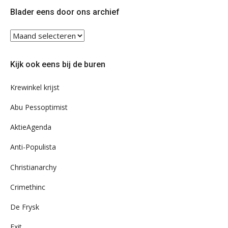
Twitter
Facebook
Blader eens door ons archief
Blader
eens
door
Kijk ook eens bij de buren
ons
archief
Krewinkel krijst
Abu Pessoptimist
AktieAgenda
Anti-Populista
Christianarchy
Crimethinc
De Frysk
Exit