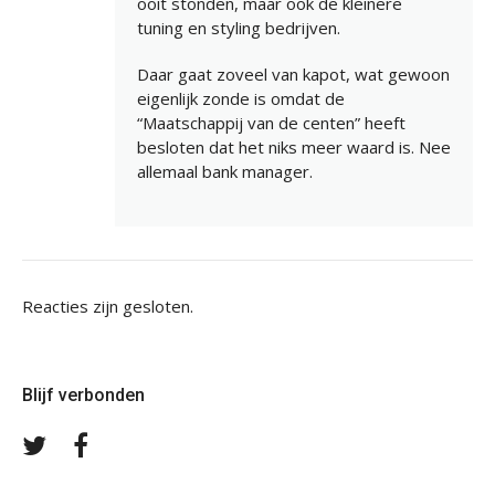
ooit stonden, maar ook de kleinere
tuning en styling bedrijven.
Daar gaat zoveel van kapot, wat gewoon
eigenlijk zonde is omdat de
“Maatschappij van de centen” heeft
besloten dat het niks meer waard is. Nee
allemaal bank manager.
Reacties zijn gesloten.
Blijf verbonden
Volg
Volg
ons
ons
op
op