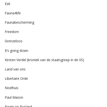
Exit
Fauna4life
Faunabescherming
Freedom
Grenzeloos
It’s going down
Kirsten Verdel (kroniek van de staatsgreep in de VS)
Land van ons
Libertaire Orde
Noelhuis
Paul Mason
Raam op Rusland