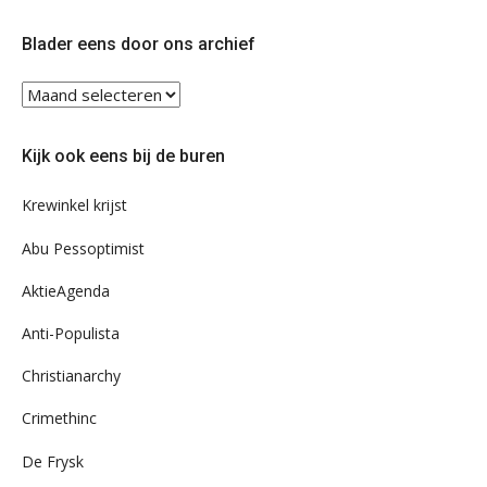
op
op
Twitter
Facebook
Blader eens door ons archief
Blader
eens
door
Kijk ook eens bij de buren
ons
archief
Krewinkel krijst
Abu Pessoptimist
AktieAgenda
Anti-Populista
Christianarchy
Crimethinc
De Frysk