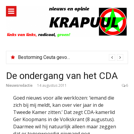
Naar
de
inhoud
springen
Bestorming Ceuta gevolg van op sociale media verspreide hoax?
De ondergang van het CDA
Nieuwsredactie
14 augustus 2011
6
Goed nieuws voor alle werklozen: ‘iemand die
zich bij mij meldt, kan over vier jaar in de
Tweede Kamer zitten.’ Dat zegt CDA-kamerlid
Ger Koopmans in de Volkskrant (8 augustus).
Daarmee wil hij natuurlijk alleen maar zeggen
dat er tegenwoordig niemand nog