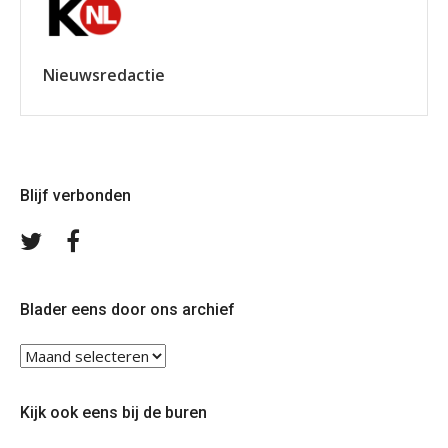
Nieuwsredactie
Blijf verbonden
Volg
Volg
ons
ons
op
op
Twitter
Facebook
Blader eens door ons archief
Blader
eens
door
Kijk ook eens bij de buren
ons
archief