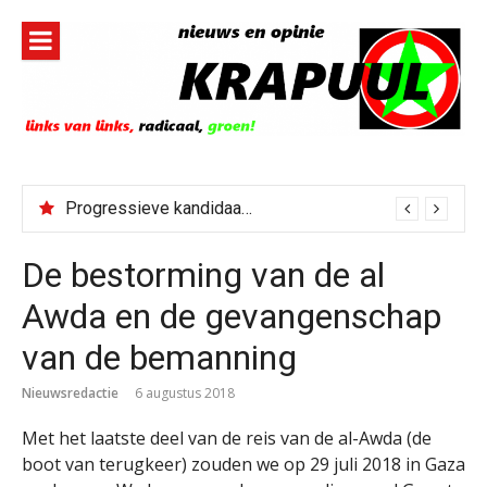
Naar
de
inhoud
springen
Progressieve kandidaat El-Sayed senaatskandidaat Michigan
Bestorming Ceuta gevolg van op sociale media verspreide hoax?
De bestorming van de al
Awda en de gevangenschap
van de bemanning
Nieuwsredactie
6 augustus 2018
Met het laatste deel van de reis van de al-Awda (de
boot van terugkeer) zouden we op 29 juli 2018 in Gaza