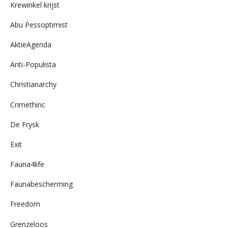
Krewinkel krijst
Abu Pessoptimist
AktieAgenda
Anti-Populista
Christianarchy
Crimethinc
De Frysk
Exit
Fauna4life
Faunabescherming
Freedom
Grenzeloos