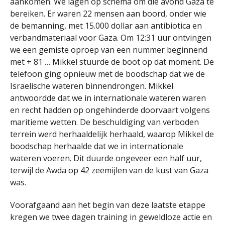
aankomen. We lagen op schema om die avond Gaza te
bereiken. Er waren 22 mensen aan boord, onder wie
de bemanning, met 15.000 dollar aan antibiotica en
verbandmateriaal voor Gaza. Om 12:31 uur ontvingen
we een gemiste oproep van een nummer beginnend
met + 81 … Mikkel stuurde de boot op dat moment. De
telefoon ging opnieuw met de boodschap dat we de
Israelische wateren binnendrongen. Mikkel
antwoordde dat we in internationale wateren waren
en recht hadden op ongehinderde doorvaart volgens
maritieme wetten. De beschuldiging van verboden
terrein werd herhaaldelijk herhaald, waarop Mikkel de
boodschap herhaalde dat we in internationale
wateren voeren. Dit duurde ongeveer een half uur,
terwijl de Awda op 42 zeemijlen van de kust van Gaza
was.
Voorafgaand aan het begin van deze laatste etappe
kregen we twee dagen training in geweldloze actie en