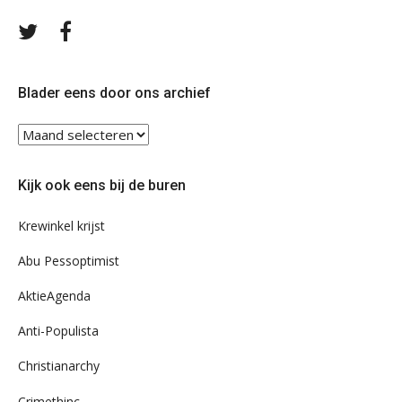
Volg
Volg
ons
ons
op
op
Twitter
Facebook
Blader eens door ons archief
Blader
eens
door
Kijk ook eens bij de buren
ons
archief
Krewinkel krijst
Abu Pessoptimist
AktieAgenda
Anti-Populista
Christianarchy
Crimethinc