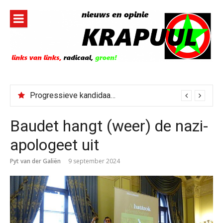
Naar
de
inhoud
springen
Progressieve kandidaat El-Sayed senaatskandidaat Michigan
Baudet hangt (weer) de nazi-
apologeet uit
Pyt van der Galiën
9 september 2024