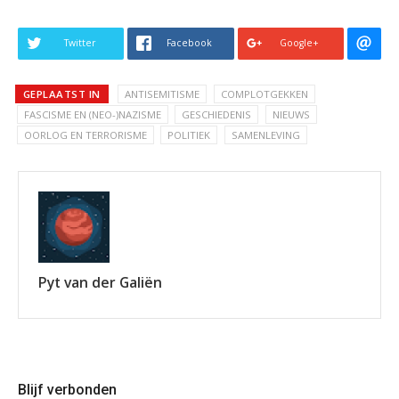
Twitter
Facebook
Google+
GEPLAATST IN
ANTISEMITISME
COMPLOTGEKKEN
FASCISME EN (NEO-)NAZISME
GESCHIEDENIS
NIEUWS
OORLOG EN TERRORISME
POLITIEK
SAMENLEVING
Pyt van der Galiën
Blijf verbonden