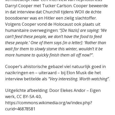
Darryl Cooper met Tucker Carlson. Cooper beweerde
in dat interview dat Churchill tijdens WOII de échte
boosdoener was en Hitler een zielig slachtoffer.
Volgens Cooper vond de Holocaust ook plaats uit
humanitaire overwegingen:
“[De Nazis] are saying: ‘We
can’t feed these people, we don’t have the food to feed
these people.’ One of them says [in a letter]: ‘Rather than
wait for them to slowly starve this winter, wouldn’t it be
more humane to quickly finish them all off now?”
.
Cooper’s ahistorische gebazel viel natuurlijk goed in
nazikringen en – uiteraard – bij Elon Musk die het
interview betitelde als
“Very interesting. Worth watching”
.
Uitgelichte afbeelding: Door Elekes Andor – Eigen
werk, CC BY-SA 4.0,
https://commons.wikimedia.org/w/index.php?
curid=46878581