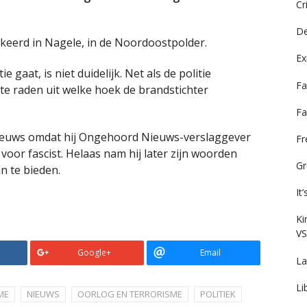
Cr
De
rkeerd in Nagele, in de Noordoostpolder.
Ex
 gaat, is niet duidelijk. Net als de politie
Fa
 te raden uit welke hoek de brandstichter
Fa
nieuws omdat hij Ongehoord Nieuws-verslaggever
F
voor fascist. Helaas nam hij later zijn woorden
Gr
n te bieden.
It
Ki
VS
Google+
Email
La
Li
ME
NIEUWS
OORLOG EN TERRORISME
POLITIEK