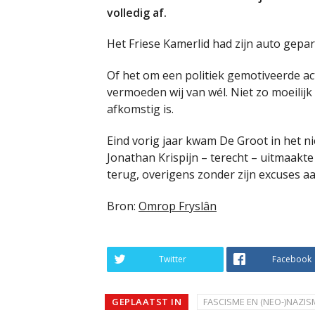
volledig af.
Het Friese Kamerlid had zijn auto gepa
Of het om een politiek gemotiveerde actie
vermoeden wij van wél. Niet zo moeilijk
afkomstig is.
Eind vorig jaar kwam De Groot in het 
Jonathan Krispijn – terecht – uitmaakte 
terug, overigens zonder zijn excuses aa
Bron:
Omrop Fryslân
Twitter
Facebook
GEPLAATST IN
FASCISME EN (NEO-)NAZIS