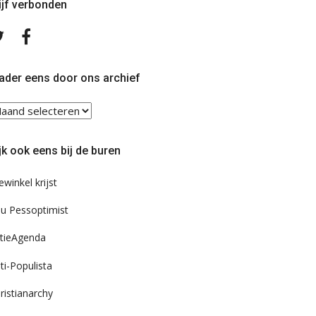
ijf verbonden
Volg
Volg
ons
ons
op
op
Twitter
Facebook
ader eens door ons archief
ader
ns
or
jk ook eens bij de buren
s
chief
ewinkel krijst
u Pessoptimist
tieAgenda
ti-Populista
ristianarchy