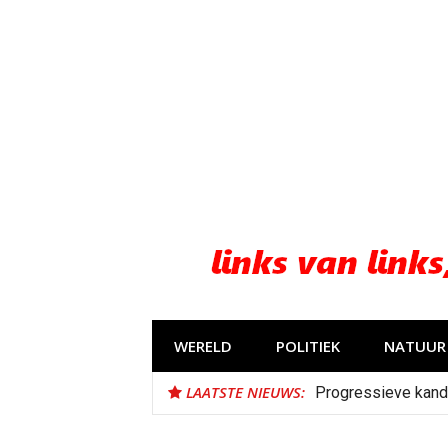
Naar
de
inhoud
springen
WERELD
POLITIEK
NATUUR 
LAATSTE NIEUWS:
Progressieve kand