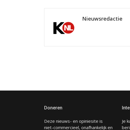
Nieuwsredactie
Doneren
Inte
Deze nieuws- en opiniesite is
Je k
niet-commercieel, onafhankelijk en
beri