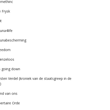
imethinc
 Frysk
it
una4life
unabescherming
reedom
enzeloos
’s going down
rsten Verdel (kroniek van de staatsgreep in de
)
nd van ons
bertaire Orde