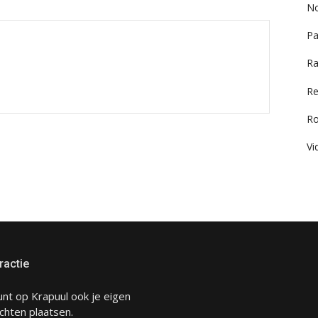
No
Pa
Ra
Re
R
Vi
ractie
unt op Krapuul ook je eigen
chten plaatsen.