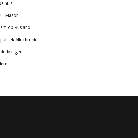
elhuis
ul Mason
am op Rusland
publiek Allochtonië
ode Morgen
dere