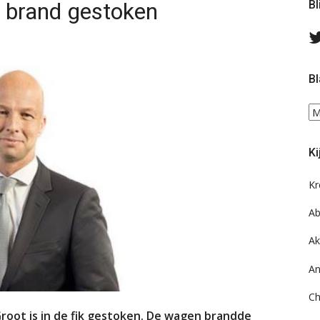
 brand gestoken
Bl
Bl
Bl
ee
do
Ki
on
ar
Kr
Ab
Ak
An
Ch
root is in de fik gestoken. De wagen brandde