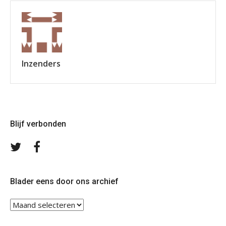
Inzenders
Blijf verbonden
Volg
Volg
ons
ons
op
op
Twitter
Facebook
Blader eens door ons archief
Blader
eens
door