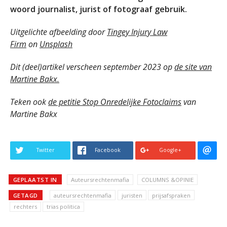
woord journalist, jurist of fotograaf gebruik.
Uitgelichte afbeelding door
Tingey Injury Law
Firm
on
Unsplash
Dit (deel)artikel verscheen september 2023 op
de site van
Martine Bakx.
Teken ook
de petitie Stop Onredelijke Fotoclaims
van
Martine Bakx
Twitter
Facebook
Google+
GEPLAATST IN
Auteursrechtenmafia
COLUMNS &OPINIE
GETAGD
auteursrechtenmafia
juristen
prijsafspraken
rechters
trias politica