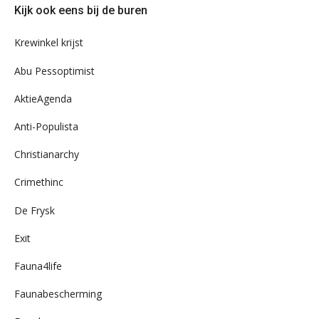
Kijk ook eens bij de buren
ons
archief
Krewinkel krijst
Abu Pessoptimist
AktieAgenda
Anti-Populista
Christianarchy
Crimethinc
De Frysk
Exit
Fauna4life
Faunabescherming