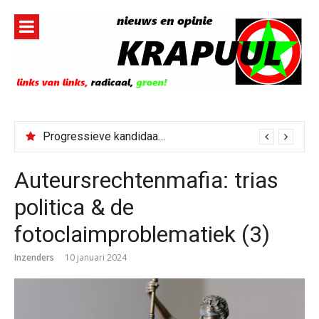
Naar
de
inhoud
springen
Progressieve kandidaat El-Sayed senaatskandidaat Michigan
Auteursrechtenmafia: trias
politica & de
fotoclaimproblematiek (3)
Inzenders
10 januari 2024