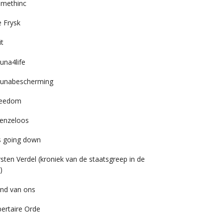
imethinc
 Frysk
it
una4life
unabescherming
reedom
enzeloos
’s going down
rsten Verdel (kroniek van de staatsgreep in de
)
nd van ons
bertaire Orde