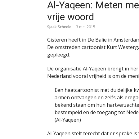
Al-Yaqeen: Meten me
vrije woord
Sjaak Scheele
3 mei 2015
Gisteren heeft in De Balie in Amsterda
De omstreden cartoonist Kurt Westerga
gepleegd.
De organisatie Al-Yaqeen brengt in heri
Nederland vooral vrijheid is om de meni
Een haatcartoonist met duidelijke k
armen ontvangen en zelfs als erega
bekend staan om hun hartverzacht
bestempeld en de toegang tot Nede
(
Al-Yaqeen
)
Al-Yaqeen stelt terecht dat er sprake 