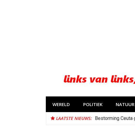
Naar
de
inhoud
springen
WERELD
POLITIEK
NATUUR 
LAATSTE NIEUWS:
Bestorming Ceuta 