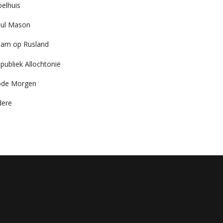
elhuis
ul Mason
am op Rusland
publiek Allochtonië
ode Morgen
dere