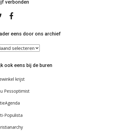
ijf verbonden
Volg
Volg
ons
ons
op
op
Twitter
Facebook
ader eens door ons archief
ader
ns
or
jk ook eens bij de buren
s
chief
ewinkel krijst
u Pessoptimist
tieAgenda
ti-Populista
ristianarchy