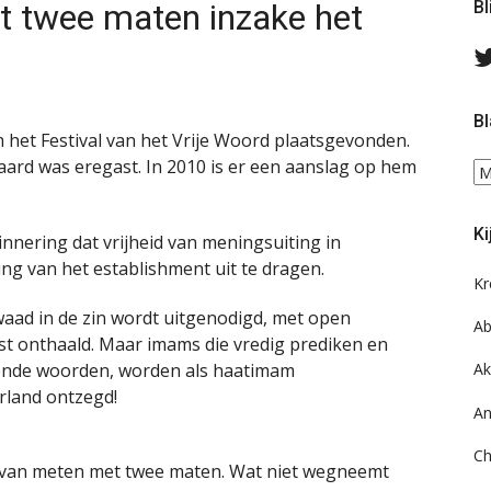
t twee maten inzake het
Bl
Bl
m het Festival van het Vrije Woord plaatsgevonden.
ard was eregast. In 2010 is er een aanslag op hem
Bl
ee
do
Ki
on
nnering dat vrijheid van meningsuiting in
ar
ng van het establishment uit te dragen.
Kr
waad in de zin wordt uitgenodigd, met open
Ab
st onthaald. Maar imams die vredig prediken en
ende woorden, worden als haatimam
Ak
rland ontzegd!
An
Ch
is van meten met twee maten. Wat niet wegneemt