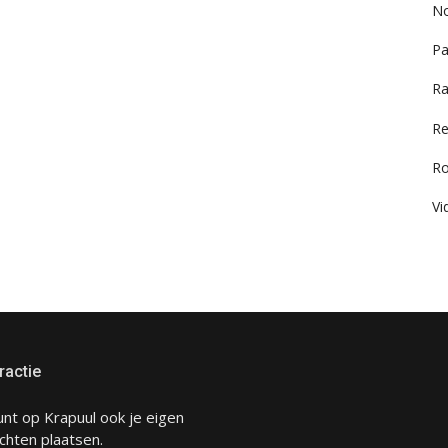
No
Pa
Ra
Re
R
Vi
ractie
unt op Krapuul ook je eigen
chten plaatsen.