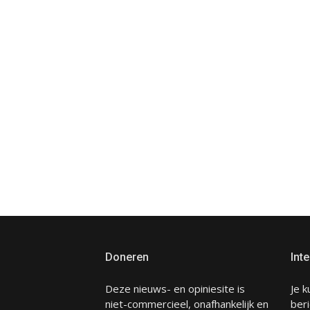
Doneren
Inte
Deze nieuws- en opiniesite is
Je k
niet-commercieel, onafhankelijk en
beri