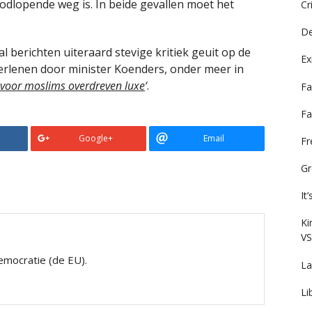
dlopende weg is. In beide gevallen moet het
Cr
De
al berichten uiteraard stevige kritiek geuit op de
Ex
erlenen door minister Koenders, onder meer in
g voor moslims overdreven luxe
‘
.
Fa
Fa
Google+
Email
F
Gr
It
Ki
VS
mocratie (de EU).
La
Li