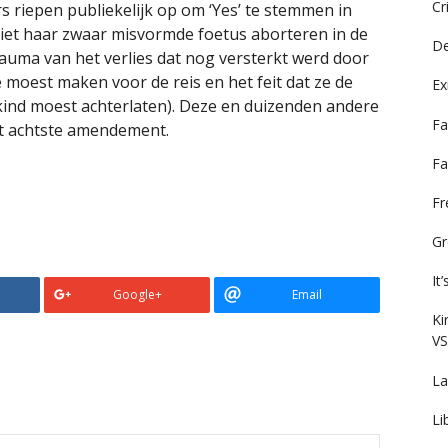
Cr
 riepen publiekelijk op om ‘Yes’ te stemmen in
 liet haar zwaar misvormde foetus aborteren in de
De
rauma van het verlies dat nog versterkt werd door
e moest maken voor de reis en het feit dat ze de
Ex
kind moest achterlaten). Deze en duizenden andere
Fa
et achtste amendement.
Fa
F
Gr
It
Google+
Email
Ki
VS
La
Li