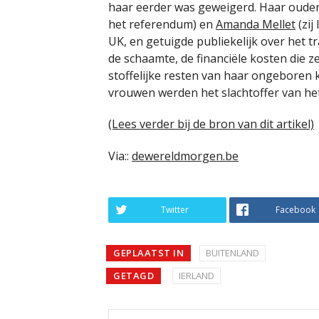
haar eerder was geweigerd. Haar ouders
het referendum) en
Amanda Mellet
(zij
UK, en getuigde publiekelijk over het t
de schaamte, de financiële kosten die z
stoffelijke resten van haar ongeboren 
vrouwen werden het slachtoffer van h
(Lees verder bij de bron van dit artikel)
Via::
dewereldmorgen.be
Twitter
Facebook
GEPLAATST IN
BUITENLAND
GETAGD
IERLAND