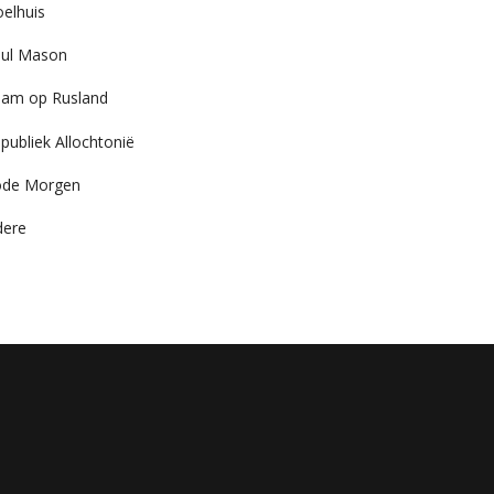
elhuis
ul Mason
am op Rusland
publiek Allochtonië
ode Morgen
dere