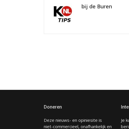
bij de Buren
Doneren
Inte
Deze nieuws- en opiniesite is
Je k
niet-commercieel, onafhankelijk en
beri