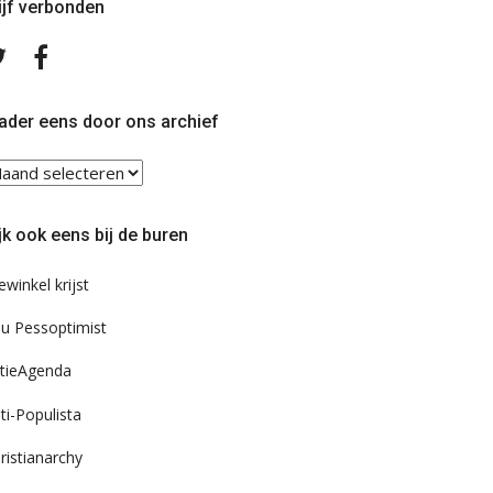
ijf verbonden
Volg
Volg
ons
ons
op
op
Twitter
Facebook
ader eens door ons archief
ader
ns
or
jk ook eens bij de buren
s
chief
ewinkel krijst
u Pessoptimist
tieAgenda
ti-Populista
ristianarchy