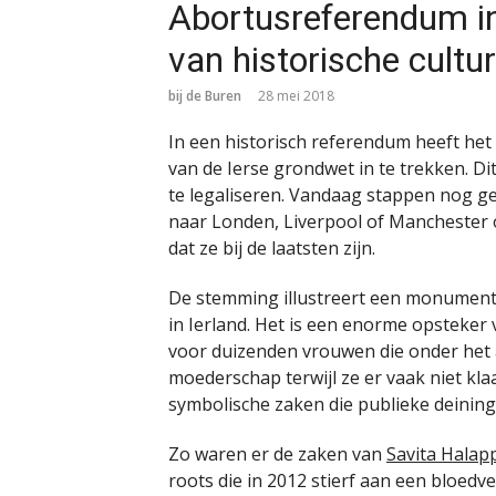
Abortusreferendum in
van historische cultur
bij de Buren
28 mei 2018
In een historisch referendum heeft he
van de Ierse grondwet in te trekken. D
te legaliseren. Vandaag stappen nog g
naar Londen, Liverpool of Manchester
dat ze bij de laatsten zijn.
De stemming illustreert een monument
in Ierland. Het is een enorme opsteke
voor duizenden vrouwen die onder he
moederschap terwijl ze er vaak niet kl
symbolische zaken die publieke deinin
Zo waren er de zaken van
Savita Halap
roots die in 2012 stierf aan een bloed