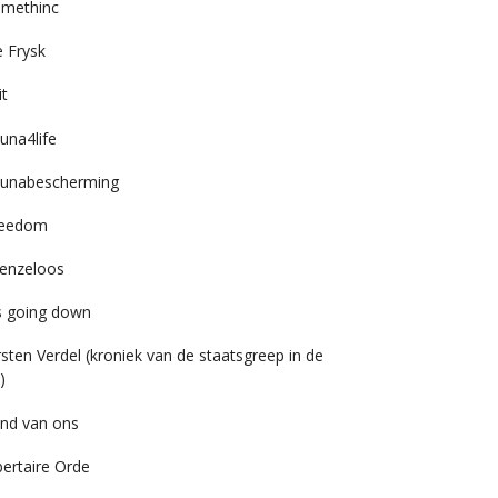
imethinc
 Frysk
it
una4life
unabescherming
reedom
enzeloos
’s going down
rsten Verdel (kroniek van de staatsgreep in de
)
nd van ons
bertaire Orde