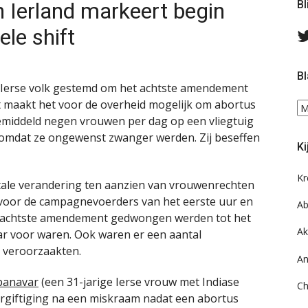
 Ierland markeert begin
Bl
ele shift
Bl
t Ierse volk gestemd om het achtste amendement
it maakt het voor de overheid mogelijk om abortus
Bl
emiddeld negen vrouwen per dag op een vliegtuig
ee
do
 omdat ze ongewenst zwanger werden. Zij beseffen
Ki
on
ar
Kr
ale verandering ten aanzien van vrouwenrechten
r voor de campagnevoerders van het eerste uur en
Ab
t achtste amendement gedwongen werden tot het
Ak
aar voor waren. Ook waren er een aantal
g veroorzaakten.
An
panavar
(een 31-jarige Ierse vrouw met Indiase
Ch
vergiftiging na een miskraam nadat een abortus