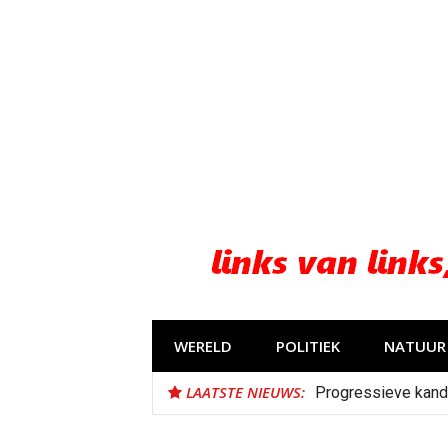
Naar
de
inhoud
springen
WERELD
POLITIEK
NATUUR 
LAATSTE NIEUWS:
Progressieve kand