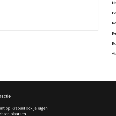
No
Pa
Ra
Re
R
Vi
ractie
unt op Krapuul ook je eigen
chten plaatsen.