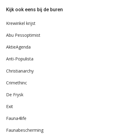
door
Kijk ook eens bij de buren
ons
archief
Krewinkel krijst
Abu Pessoptimist
AktieAgenda
Anti-Populista
Christianarchy
Crimethinc
De Frysk
Exit
Fauna4life
Faunabescherming