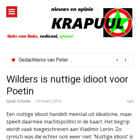
Naar
de
inhoud
springen
Gedachtenis van Peter Faber
Wilders is nuttige idioot voor
Poetin
Sjaak Scheele
16 maart 2014
5
Een nuttige idioot handelt meestal uit idealisme, maar
speelt daarmee machtspolitici in de kaart. Het begrip
wordt vaak toegeschreven aan Vladimir Lenin. Zo
cynisch was die echter ook weer niet. ‘Nuttige idioot’ is