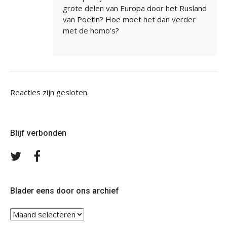
grote delen van Europa door het Rusland
van Poetin? Hoe moet het dan verder
met de homo’s?
Reacties zijn gesloten.
Blijf verbonden
Volg
Volg
ons
ons
op
op
Twitter
Facebook
Blader eens door ons archief
Blader
eens