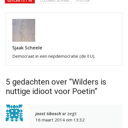
GEPLAATST IN
COLUMNS &OPINIE
POLITIEK
Sjaak Scheele
Democraat in een nepdemocratie (de EU).
5 gedachten over “Wilders is
nuttige idioot voor Poetin”
joost tibosch sr
zegt:
16 maart 2014 om 13:32