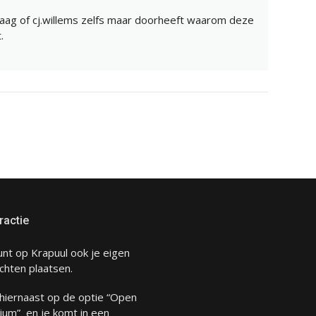
vraag of cj.willems zelfs maar doorheeft waarom deze
.
ractie
unt op Krapuul ook je eigen
chten plaatsen.
 hiernaast op de optie “Open
ium” en je komt in een