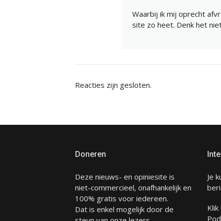
Waarbij ik mij oprecht af
site zo heet. Denk het niet
Reacties zijn gesloten.
Doneren
Inte
Deze nieuws- en opiniesite is
Je k
niet-commercieel, onafhankelijk en
beri
100% gratis voor iedereen.
Klik
Dat is enkel mogelijk door de
Pod
steun van onze lezers.