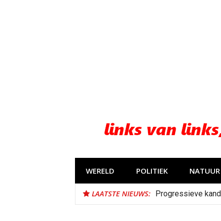
Naar
de
inhoud
springen
WERELD
POLITIEK
NATUUR 
LAATSTE NIEUWS:
Progressieve kand