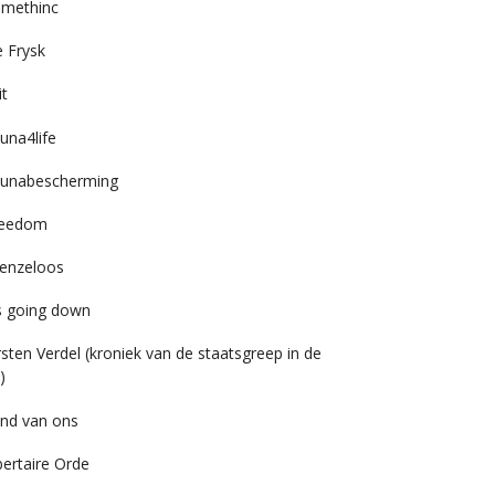
imethinc
 Frysk
it
una4life
unabescherming
reedom
enzeloos
’s going down
rsten Verdel (kroniek van de staatsgreep in de
)
nd van ons
bertaire Orde