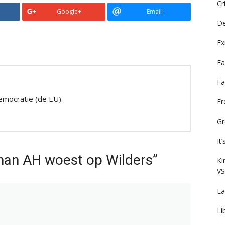
Cr
Google+
Email
De
Ex
Fa
Fa
mocratie (de EU).
F
Gr
It
man AH woest op Wilders”
Ki
VS
La
Li