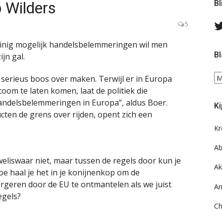
 Wilders
Bl
5
weinig mogelijk handelsbelemmeringen wil men
Bl
jn gal.
Bl
serieus boos over maken. Terwijl er in Europa
ee
om te laten komen, laat de politiek die
do
 handelsbelemmeringen in Europa”, aldus Boer.
Ki
on
ten de grens over rijden, opent zich een
ar
Kr
Ab
weliswaar niet, maar tussen de regels door kun je
Ak
oe haal je het in je konijnenkop om de
rgeren door de EU te ontmantelen als we juist
An
egels?
Ch