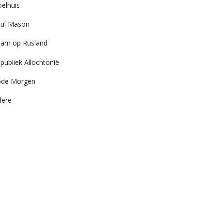
elhuis
ul Mason
am op Rusland
publiek Allochtonië
ode Morgen
dere