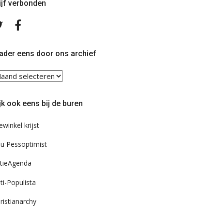
ijf verbonden
Volg
Volg
ons
ons
op
op
Twitter
Facebook
ader eens door ons archief
ader
ns
or
jk ook eens bij de buren
s
chief
ewinkel krijst
u Pessoptimist
tieAgenda
ti-Populista
ristianarchy