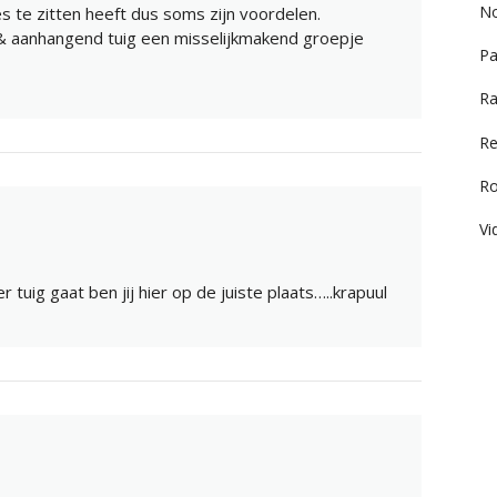
No
s te zitten heeft dus soms zijn voordelen.
 & aanhangend tuig een misselijkmakend groepje
Pa
Ra
Re
R
Vi
 tuig gaat ben jij hier op de juiste plaats…..krapuul