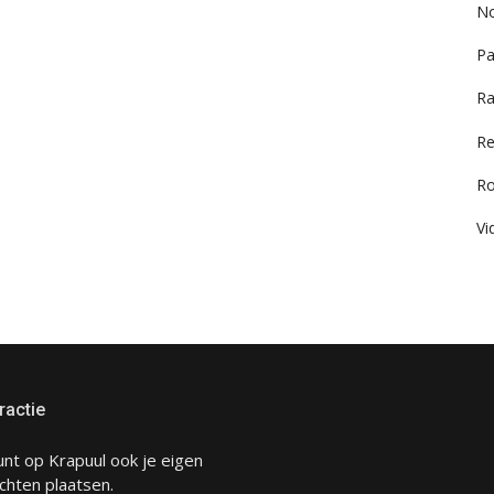
No
Pa
Ra
Re
R
Vi
ractie
unt op Krapuul ook je eigen
chten plaatsen.