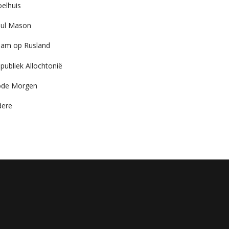
elhuis
ul Mason
am op Rusland
publiek Allochtonië
ode Morgen
dere