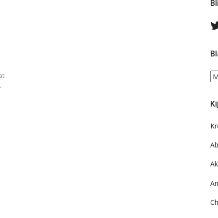
Bl
Bl
Bl
at
,
ee
do
Ki
on
ar
Kr
Ab
Ak
An
Ch