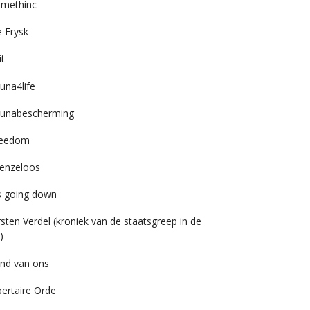
imethinc
 Frysk
it
una4life
unabescherming
reedom
enzeloos
’s going down
rsten Verdel (kroniek van de staatsgreep in de
)
nd van ons
bertaire Orde