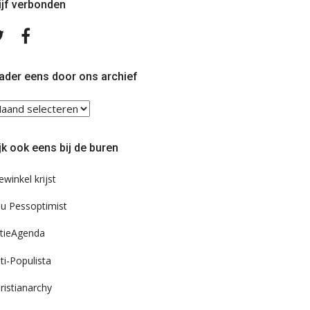
ijf verbonden
Volg
Volg
ons
ons
op
op
Twitter
Facebook
ader eens door ons archief
ader
ns
or
jk ook eens bij de buren
s
chief
ewinkel krijst
u Pessoptimist
tieAgenda
ti-Populista
ristianarchy