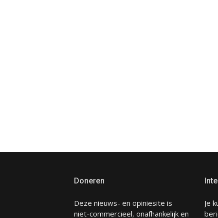
Doneren
Inte
Deze nieuws- en opiniesite is
Je k
niet-commercieel, onafhankelijk en
beri