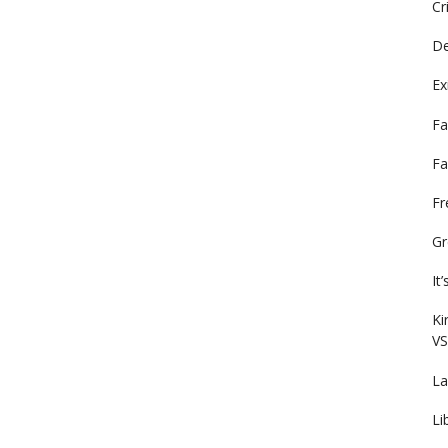
Cr
De
Ex
Fa
Fa
F
Gr
It
Ki
VS
La
Li