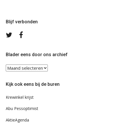
Blijf verbonden
Volg
Volg
ons
ons
op
op
Twitter
Facebook
Blader eens door ons archief
Blader
eens
door
Kijk ook eens bij de buren
ons
archief
Krewinkel krijst
Abu Pessoptimist
AktieAgenda