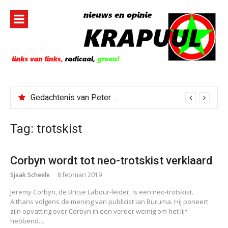
Naar
de
inhoud
springen
Gedachtenis van Peter Faber
Tag:
trotskist
Corbyn wordt tot neo-trotskist verklaard
Sjaak Scheele
8 februari 2019
Jeremy Corbyn, de Britse Labour-leider, is een neo-trotskist.
Althans volgens de mening van publicist Ian Buruma. Hij poneert
zijn opvatting over Corbyn in een verder weinig om het lijf
hebbend…