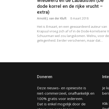
Wieuwerd en de Labadisten (De
dode korrel en de rijke vrucht –
extra)
Arnold J. van der Kluft
8 maart 2018
Het is 8 maart, en een gewaardeerd auteur van
Krapuul vroeg zich af of in de Dode-korrelserie 
Schuurman wel zou langskomen. Welnu, voor de
gelegenheid. Eerder verschenen, maar dat…
Doneren
Inte
Deze nieuws- en opiniesite is
Je k
niet-commercieel, onafhankelijk en
beri
100% gratis voor iedereen.
Klik
Dat is enkel mogelijk door de
Pod