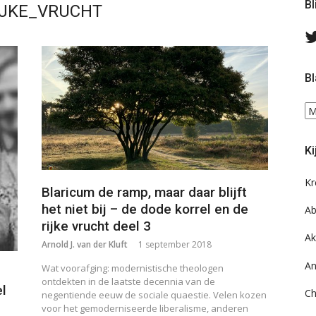
Bl
IJKE_VRUCHT
Bl
Bl
ee
do
Ki
on
ar
Kr
Blaricum de ramp, maar daar blijft
het niet bij – de dode korrel en de
Ab
rijke vrucht deel 3
Ak
Arnold J. van der Kluft
1 september 2018
An
Wat voorafging: modernistische theologen
ontdekten in de laatste decennia van de
el
Ch
negentiende eeuw de sociale quaestie. Velen kozen
voor het gemoderniseerde liberalisme, anderen