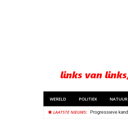
Naar
de
inhoud
springen
WERELD
POLITIEK
NATUUR 
LAATSTE NIEUWS:
Progressieve kand