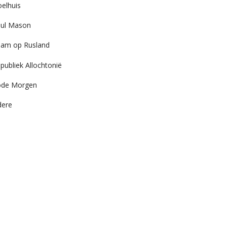
elhuis
ul Mason
am op Rusland
publiek Allochtonië
ode Morgen
dere