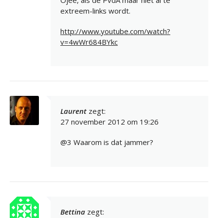
Ojee, als de PvdA maar niet ál te
extreem-links wordt.
http://www.youtube.com/watch?
v=4wWr684BYkc
Laurent
zegt:
27 november 2012 om 19:26
@3 Waarom is dat jammer?
Bettina
zegt: