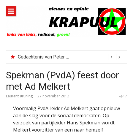
Naar
de
inhoud
springen
Gedachtenis van Peter Faber
Todd Blanche benoemd tot Attorney General
Spekman (PvdA) feest door
met Ad Melkert
Laurent Bruning
27 november 2012
17
Voormalig PvdA-leider Ad Melkert gaat opnieuw
aan de slag voor de sociaal democraten. Op
verzoek van partijleider Hans Spekman wordt
Melkert voorzitter van een naar hemzelf