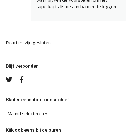
superkapitalisme aan banden te leggen.
Reacties zijn gesloten.
Blijf verbonden
Volg
Volg
ons
ons
op
op
Twitter
Facebook
Blader eens door ons archief
Blader
eens
door
Kijk ook eens bij de buren
ons