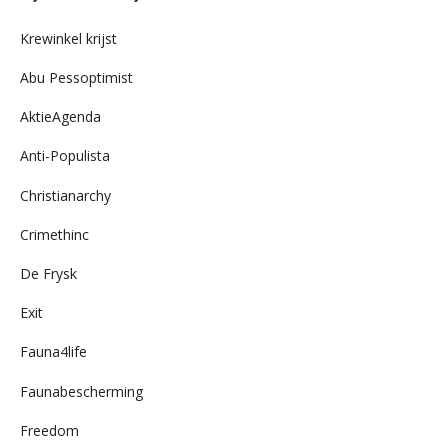
archief
Krewinkel krijst
Abu Pessoptimist
AktieAgenda
Anti-Populista
Christianarchy
Crimethinc
De Frysk
Exit
Fauna4life
Faunabescherming
Freedom