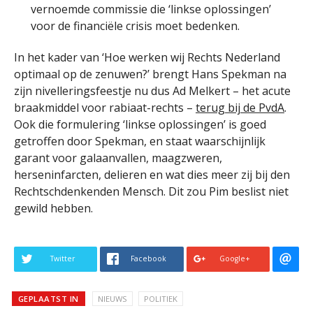
vernoemde commissie die ‘linkse oplossingen’
voor de financiële crisis moet bedenken.
In het kader van ‘Hoe werken wij Rechts Nederland
optimaal op de zenuwen?’ brengt Hans Spekman na
zijn nivelleringsfeestje nu dus Ad Melkert – het acute
braakmiddel voor rabiaat-rechts –
terug bij de PvdA
.
Ook die formulering ‘linkse oplossingen’ is goed
getroffen door Spekman, en staat waarschijnlijk
garant voor galaanvallen, maagzweren,
herseninfarcten, delieren en wat dies meer zij bij den
Rechtschdenkenden Mensch. Dit zou Pim beslist niet
gewild hebben.
Twitter
Facebook
Google+
GEPLAATST IN
NIEUWS
POLITIEK