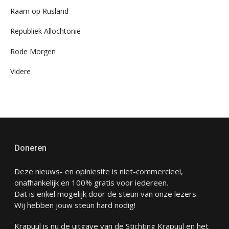
Raam op Rusland
Republiek Allochtonië
Rode Morgen
Videre
Doneren
Deze nieuws- en opiniesite is niet-commercieel,
onafhankelijk en 100% gratis voor iedereen.
Dat is enkel mogelijk door de steun van onze lezers.
Wij hebben jouw steun hard nodig!
Krapuul is nu de uitgave van de Stichting Krapuul en het