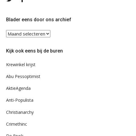
ons
ons
op
op
Twitter
Facebook
Blader eens door ons archief
Blader
eens
door
Kijk ook eens bij de buren
ons
archief
Krewinkel krijst
Abu Pessoptimist
AktieAgenda
Anti-Populista
Christianarchy
Crimethinc
De Frysk