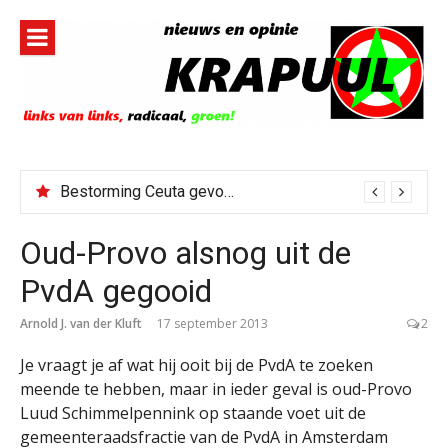
Naar
de
inhoud
springen
Bestorming Ceuta gevolg van op sociale media verspreide hoax?
Oud-Provo alsnog uit de
PvdA gegooid
Arnold J. van der Kluft
17 september 2013
2
Je vraagt je af wat hij ooit bij de PvdA te zoeken
meende te hebben, maar in ieder geval is oud-Provo
Luud Schimmelpennink op staande voet uit de
gemeenteraadsfractie van de PvdA in Amsterdam