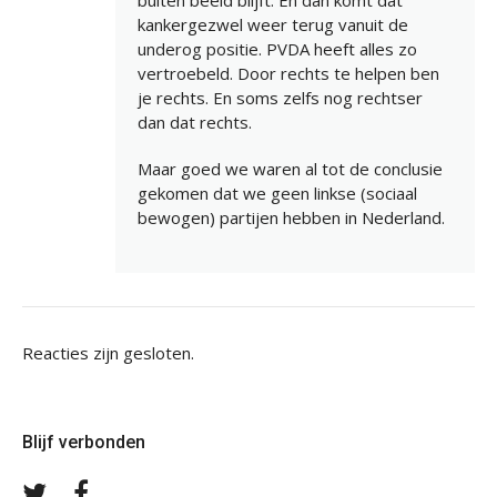
buiten beeld blijft. En dan komt dat
kankergezwel weer terug vanuit de
underog positie. PVDA heeft alles zo
vertroebeld. Door rechts te helpen ben
je rechts. En soms zelfs nog rechtser
dan dat rechts.
Maar goed we waren al tot de conclusie
gekomen dat we geen linkse (sociaal
bewogen) partijen hebben in Nederland.
Reacties zijn gesloten.
Blijf verbonden
Volg
Volg