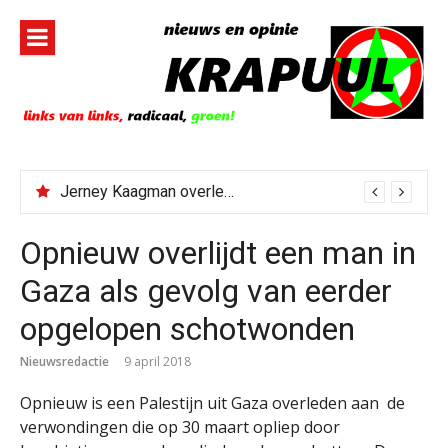
Naar
de
inhoud
springen
Jerney Kaagman overleden
Opnieuw overlijdt een man in
Gaza als gevolg van eerder
opgelopen schotwonden
Nieuwsredactie
9 april 2018
Opnieuw is een Palestijn uit Gaza overleden aan de
verwondingen die op 30 maart opliep door