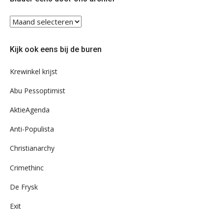
Blader
eens
door
Kijk ook eens bij de buren
ons
archief
Krewinkel krijst
Abu Pessoptimist
AktieAgenda
Anti-Populista
Christianarchy
Crimethinc
De Frysk
Exit