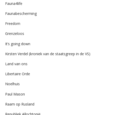
Fauna4life
Faunabescherming
Freedom
Grenzeloos
It’s going down
Kirsten Verdel (kroniek van de staatsgreep in de VS)
Land van ons
Libertaire Orde
Noelhuis
Paul Mason
Raam op Rusland
Republiek Allochtonië