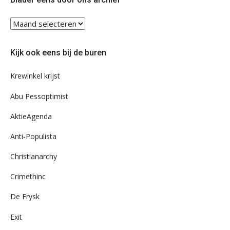
Blader
eens
door
Kijk ook eens bij de buren
ons
archief
Krewinkel krijst
Abu Pessoptimist
AktieAgenda
Anti-Populista
Christianarchy
Crimethinc
De Frysk
Exit