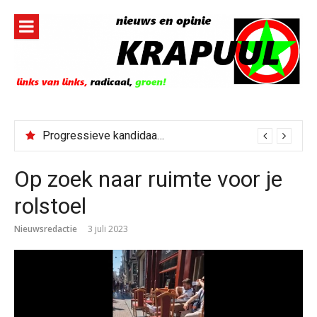
Naar
de
inhoud
springen
Progressieve kandidaat El-Sayed senaatskandidaat Michigan
Op zoek naar ruimte voor je
rolstoel
Nieuwsredactie
3 juli 2023