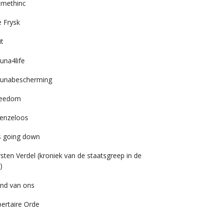
imethinc
 Frysk
it
una4life
unabescherming
reedom
enzeloos
’s going down
rsten Verdel (kroniek van de staatsgreep in de
)
nd van ons
bertaire Orde