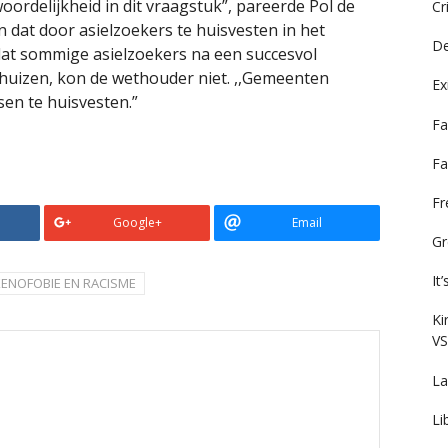
ordelijkheid in dit vraagstuk”, pareerde Pol de
Cr
n dat door asielzoekers te huisvesten in het
De
at sommige asielzoekers na een succesvol
huizen, kon de wethouder niet. ,,Gemeenten
Ex
en te huisvesten.”
Fa
Fa
F
Google+
Email
Gr
It
XENOFOBIE EN RACISME
Ki
VS
La
Li