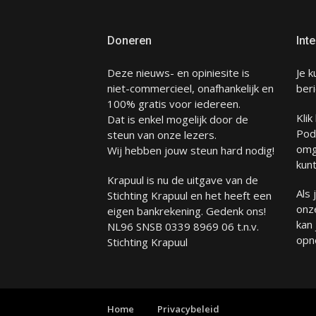
Doneren
Inte
Deze nieuws- en opiniesite is
Je k
niet-commercieel, onafhankelijk en
beri
100% gratis voor iedereen.
Klik
Dat is enkel mogelijk door de
Pod
steun van onze lezers.
omg
Wij hebben jouw steun hard nodig!
kunt
Krapuul is nu de uitgave van de
Als
Stichting Krapuul en het heeft een
onze
eigen bankrekening. Gedenk ons!
kan
NL96 SNSB 0339 8969 06 t.n.v.
opn
Stichting Krapuul
Home
Privacybeleid