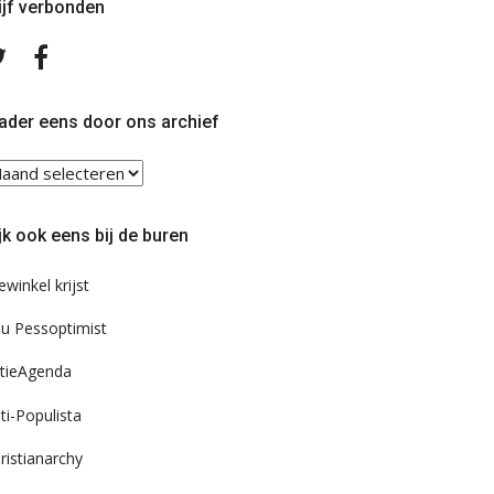
ijf verbonden
Volg
Volg
ons
ons
op
op
Twitter
Facebook
ader eens door ons archief
ader
ns
or
jk ook eens bij de buren
s
chief
ewinkel krijst
u Pessoptimist
tieAgenda
ti-Populista
ristianarchy