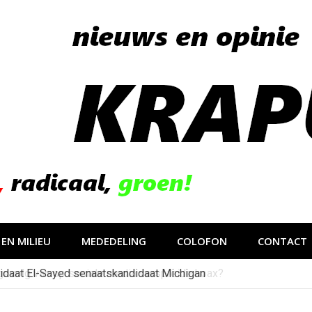
EN MILIEU
MEDEDELING
COLOFON
CONTACT
idaat El-Sayed senaatskandidaat Michigan
gevolg van op sociale media verspreide hoax?