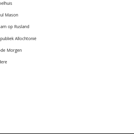
elhuis
ul Mason
am op Rusland
publiek Allochtonië
ode Morgen
dere