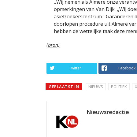
,,Wij nemen als Almere onze verantwo
opmerkingen van Van Dijk. ,,Wij doe
asielzoekerscentrum.” Garanderen d
doorlopen procedure uit Almere ver
hebben de wettelijke taak deze mens
(bron)
Twitter
Facebook
GEPLAATST IN
NIEUWS
POLITIEK
Nieuwsredactie