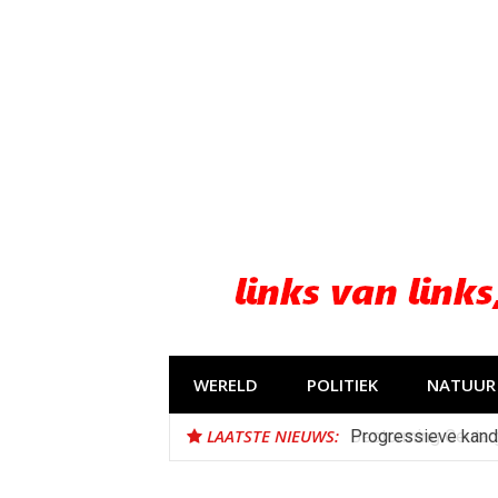
Naar
de
inhoud
springen
WERELD
POLITIEK
NATUUR 
LAATSTE NIEUWS:
Progressieve kand
Bestorming Ceuta 