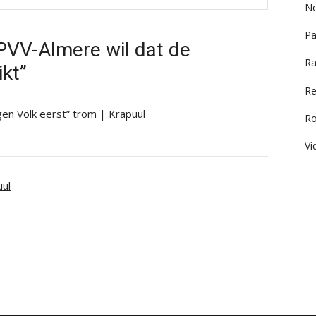
No
Pa
PVV-Almere wil dat de
Ra
kt”
Re
en Volk eerst” trom | Krapuul
R
Vi
uul