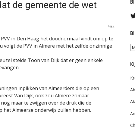
dat de gemeente de wet
Bl
2
Bl
 PVV in Den Haag
het doodnormaal vindt om op te
u volgt de PVV in Almere met het zelfde onzinnige
Bl
ee
do
euzel stelde Toon van Dijk dat er geen enkele
Ki
on
evangen.
ar
Kr
oningen inpikken van Almeerders die op een
Ab
 vreest Van Dijk, ook zou Almere zomaar
Ak
nog maar te zwijgen over de druk die de
p het Almeerse onderwijs zullen hebben.
An
Ch