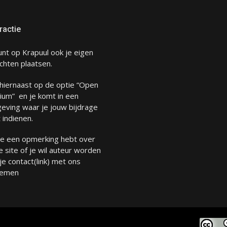
ractie
unt op Krapuul ook je eigen
chten plaatsen.
 hiernaast op de optie “Open
ium” en je komt in een
eving waar je jouw bijdrage
 indienen.
 je een opmerking hebt over
 site of je wil auteur worden
 je
contact
(link) met ons
emen