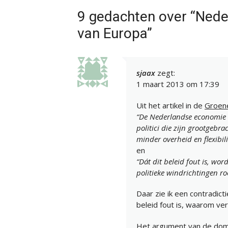
9 gedachten over “Nede
van Europa”
sjaax
zegt:
1 maart 2013 om 17:39
Uit het artikel in de
Groen
“De Nederlandse economie 
politici die zijn grootgebr
minder overheid en flexibili
en
“Dát dit beleid fout is, w
politieke windrichtingen ro
Daar zie ik een contradic
beleid fout is, waarom ve
Het argument van de dom