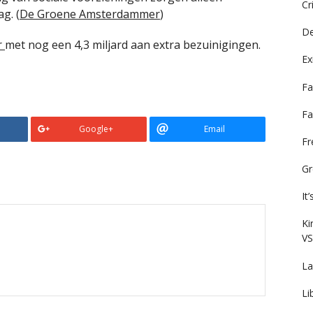
Cr
g. (
De Groene Amsterdammer
)
De
r
met nog een 4,3 miljard aan extra bezuinigingen.
Ex
Fa
Fa
Google+
Email
F
Gr
It
Ki
VS
La
Li