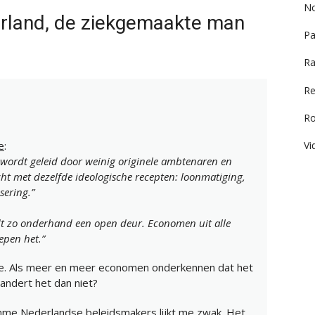
No
rland, de ziekgemaakte man
Pa
Ra
Re
R
Vi
e
:
wordt geleid door weinig originele ambtenaren en
acht met dezelfde ideologische recepten: loonmatiging,
sering.”
ordt zo onderhand een open deur. Economen uit alle
epen het.”
tie. Als meer en meer economen onderkennen dat het
randert het dan niet?
me Nederlandse beleidsmakers lijkt me zwak. Het