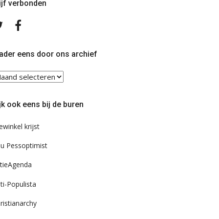
ijf verbonden
Volg
Volg
ons
ons
op
op
Twitter
Facebook
ader eens door ons archief
ader
ns
or
jk ook eens bij de buren
s
chief
ewinkel krijst
u Pessoptimist
tieAgenda
ti-Populista
ristianarchy