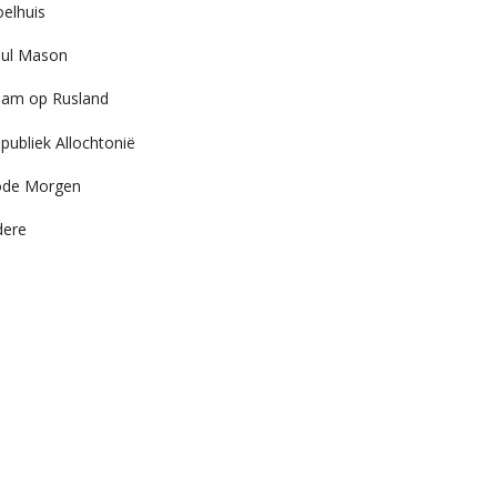
elhuis
ul Mason
am op Rusland
publiek Allochtonië
ode Morgen
dere