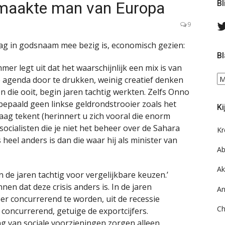
emaakte man van Europa
Bl
9
aag in godsnaam mee bezig is, economisch gezien:
Bl
 legt uit dat het waarschijnlijk een mix is van
Bl
e agenda door te drukken, weinig creatief denken
ee
 die ooit, begin jaren tachtig werkten. Zelfs Onno
do
bepaald geen linkse geldrondstrooier zoals het
Ki
on
aag tekent (herinnert u zich vooral die enorm
ar
socialisten die je niet het beheer over de Sahara
Kr
heel anders is dan die waar hij als minister van
Ab
Ak
in de jaren tachtig voor vergelijkbare keuzen.’
nen dat deze crisis anders is. In de jaren
An
eer concurrerend te worden, uit de recessie
Ch
concurrerend, getuige de exportcijfers.
g van sociale voorzieningen zorgen alleen