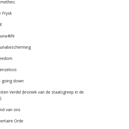
imethinc
 Frysk
it
una4life
unabescherming
reedom
enzeloos
’s going down
rsten Verdel (kroniek van de staatsgreep in de
)
nd van ons
bertaire Orde