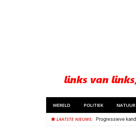
Naar
de
inhoud
springen
WERELD
POLITIEK
NATUUR 
LAATSTE NIEUWS:
Progressieve kand