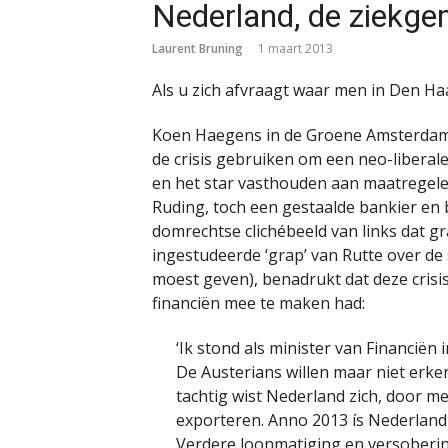
Nederland, de ziekg
Laurent Bruning
1 maart 2013
Als u zich afvraagt waar men in Den H
Koen Haegens in de Groene Amsterdammer
de crisis gebruiken om een neo-liberal
en het star vasthouden aan maatregelen
Ruding, toch een gestaalde bankier en 
domrechtse clichébeeld van links dat gr
ingestudeerde ‘grap’ van Rutte over de 
moest geven), benadrukt dat deze crisis 
financiën mee te maken had:
‘Ik stond als minister van Financiën 
De Austerians willen maar niet erken
tachtig wist Nederland zich, door m
exporteren. Anno 2013 ís Nederland 
Verdere loonmatiging en versoberin