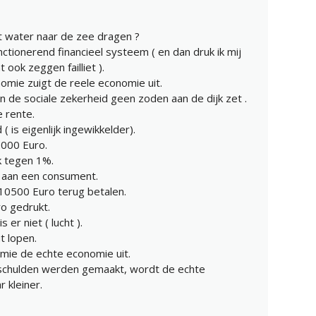
et water naar de zee dragen ?
ctionerend financieel systeem ( en dan druk ik mij
t ook zeggen failliet ).
nomie zuigt de reele economie uit.
n de sociale zekerheid geen zoden aan de dijk zet .
 rente.
 is eigenlijk ingewikkelder).
.000 Euro.
k tegen 1%.
% aan een consument.
0500 Euro terug betalen.
ro gedrukt.
 er niet ( lucht ).
t lopen.
omie de echte economie uit.
schulden werden gemaakt, wordt de echte
 kleiner.