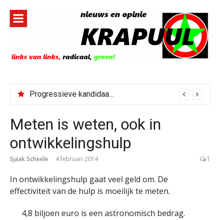
Naar
de
inhoud
springen
Progressieve kandidaat El-Sayed senaatskandidaat Michigan
Meten is weten, ook in
ontwikkelingshulp
Sjaak Scheele
4 februari 2014
1
In ontwikkelingshulp gaat veel geld om. De
effectiviteit van de hulp is moeilijk te meten.
4,8 biljoen euro is een astronomisch bedrag.