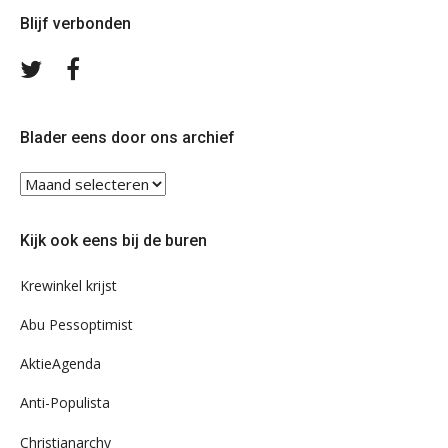
Blijf verbonden
Volg
Volg
ons
ons
op
op
Twitter
Facebook
Blader eens door ons archief
Blader
eens
door
Kijk ook eens bij de buren
ons
archief
Krewinkel krijst
Abu Pessoptimist
AktieAgenda
Anti-Populista
Christianarchy