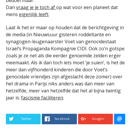
bedoel maar.
Dan
vraag je je toch af
op wat voor een planeet dat
mens
eigenlijk leeft
.
Laat ik het er maar op houden dat de berichtgeving in
de media (in Nieuwsuur gisteren roddeltante en
synagogen-leugenaarster Voet van genocidestaat
Israël’s Propaganda Kompagnie CIDI. Ook zo’n gotspe
zoals je ze net als die eerder genoemde zelden erger
meemaakt. Als ik dan toch iets moet ‘je suien’, is het de
meer dan vijfhonderd kinderen die door Voet’s
genocidale vriendjes zijn afgeslacht deze zomer) over
het drama in Parijs niks anders was dan meer van
hetzelfde, meer van hetzelfde dat het al bijna twintig
jaar is:
fascisme faciliteren
.
Twitter
Facebook
Google+