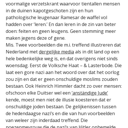
voormalige verzetskrant waarvoor tientallen mensen
in de duinen kapotgeschoten zijn en hun
pathologische leugenaar Ramesar de waffel vol
hadden over ‘leren.’ En dan leren in de zin van beter
doen: feiten en geen leugens. Geen stemming meer
maken jegens deze of gene.
Mis. Twee voorbeelden die m.i. treffend illustreren dat
Nederland met
dergelijke media
als in dit land op een
hele bedenkelijke weg is, en dat overigens niet sinds
woensdag. Eerst de Volksche Haat – & Lasterbode. Die
laat een gore nazi aan het woord over dat het oorlog
zou zijn en dat er geen onschuldige moslims zouden
bestaan. Ook Heinrich Himmler dacht zo over mensen:
ofschoon elke Duitser wel een
‘anständige Jude’
kende, moest men niet de illusie koesteren dat er
onschuldige joden bestaan. De gelijkenissen tussen
de hedendaagse nazi’s en die van hun voorbeelden
van weleer zijn inderdaad treffend. Die
poezenmevrouw
die de nazi’s van Hitler ophemelde