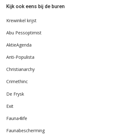
door
Kijk ook eens bij de buren
ons
archief
Krewinkel krijst
Abu Pessoptimist
AktieAgenda
Anti-Populista
Christianarchy
Crimethinc
De Frysk
Exit
Fauna4life
Faunabescherming