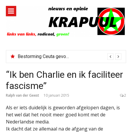
Naar
de
inhoud
springen
Bestorming Ceuta gevolg van op sociale media verspreide hoax?
“Ik ben Charlie en ik faciliteer
fascisme”
Ralph van der Geest
10 januari 2015
2
Als er iets duidelijk is geworden afgelopen dagen, is
het wel dat het nooit meer goed komt met de
Nederlandse media.
Ik dacht dat ze allemaal na de afgang van de