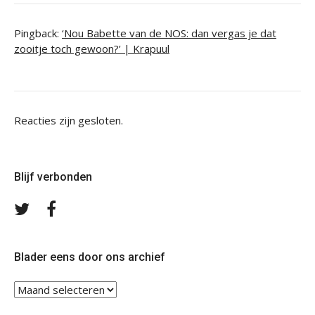
Pingback:
‘Nou Babette van de NOS: dan vergas je dat
zooitje toch gewoon?’ | Krapuul
Reacties zijn gesloten.
Blijf verbonden
Volg
Volg
ons
ons
op
op
Twitter
Facebook
Blader eens door ons archief
Blader
eens