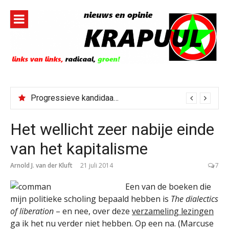
Naar
de
inhoud
springen
Progressieve kandidaat El-Sayed senaatskandidaat Michigan
Bestorming Ceuta gevolg van op sociale media verspreide hoax?
Het wellicht zeer nabije einde
van het kapitalisme
Arnold J. van der Kluft
21 juli 2014
7
Een van de boeken die
mijn politieke scholing bepaald hebben is
The dialectics
of liberation
– en nee, over deze
verzameling lezingen
ga ik het nu verder niet hebben. Op een na. (Marcuse