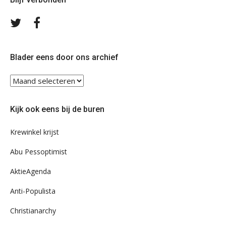
Volg
Volg
ons
ons
op
op
Twitter
Facebook
Blader eens door ons archief
Blader
eens
door
Kijk ook eens bij de buren
ons
archief
Krewinkel krijst
Abu Pessoptimist
AktieAgenda
Anti-Populista
Christianarchy