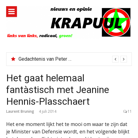
Naar
de
inhoud
springen
Gedachtenis van Peter Faber
Het gaat helemaal
fantàstisch met Jeanine
Hennis-Plasschaert
Laurent Bruning
4 juli 2014
11
Het ene moment lijkt het te mooi om waar te zijn dat
je Minister van Defensie wordt, en het volgende blijkt