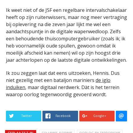
Ik weet niet of de JSF een regelbare intervalschakelaar
heeft op zijn ruitenwissers, maar nog meer vertraging
bij oplevering na die zeven jaar lijkt me wel een
aandachtspuntje in de digitale wapenwedloop. Zelfs
een behoudende thuiscomputergebruiker (zoals ik; ik
heb voornamelijk oude spullen, gewoon omdat ik
moeilijk afscheid kan nemen) wil op zijn hoogst drie
jaar achterlopen op de laatste digitale ontwikkelingen.
Ik zou zeggen laat dat eens uitzoeken, Hennis. Dus
niet gezellig met een bataljon mariniers
de iglo
induiken
, maar digitaal nerdwerk. Dàt is het terrein
waarop oorlog tegenwoordig gevoerd wordt.
Twitter
Facebook
Google+
GEPLAATST IN
COLUMNS &OPINIE
OORLOG EN TERRORISME