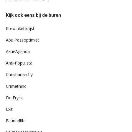
eens
door
Kijk ook eens bij de buren
ons
archief
Krewinkel krijst
Abu Pessoptimist
AktieAgenda
Anti-Populista
Christianarchy
Crimethinc
De Frysk
Exit
Fauna4life