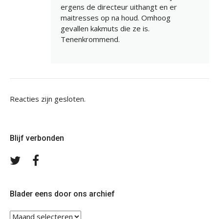
ergens de directeur uithangt en er
maitresses op na houd. Omhoog
gevallen kakmuts die ze is.
Tenenkrommend.
Reacties zijn gesloten.
Blijf verbonden
Volg
Volg
ons
ons
op
op
Twitter
Facebook
Blader eens door ons archief
Blader