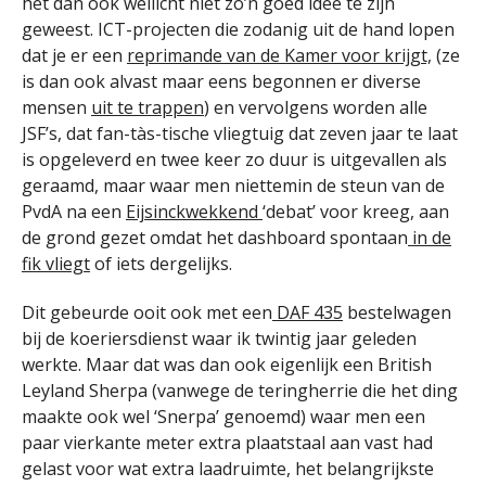
het dan ook wellicht niet zo’n goed idee te zijn
geweest. ICT-projecten die zodanig uit de hand lopen
dat je er een
reprimande van de Kamer voor krijgt,
(ze
is dan ook alvast maar eens begonnen er diverse
mensen
uit te trappen
) en vervolgens worden alle
JSF’s, dat fan-tàs-tische vliegtuig dat zeven jaar te laat
is opgeleverd en twee keer zo duur is uitgevallen als
geraamd, maar waar men niettemin de steun van de
PvdA na een
Eijsinckwekkend
‘debat’ voor kreeg, aan
de grond gezet omdat het dashboard spontaan
in de
fik vliegt
of iets dergelijks.
Dit gebeurde ooit ook met een
DAF 435
bestelwagen
bij de koeriersdienst waar ik twintig jaar geleden
werkte. Maar dat was dan ook eigenlijk een British
Leyland Sherpa (vanwege de teringherrie die het ding
maakte ook wel ‘Snerpa’ genoemd) waar men een
paar vierkante meter extra plaatstaal aan vast had
gelast voor wat extra laadruimte, het belangrijkste