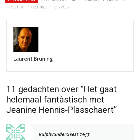
POLITIEK
TECHNIEK
VERVOER
Laurent Bruning
11 gedachten over “Het gaat
helemaal fantàstisch met
Jeanine Hennis-Plasschaert”
RalphvanderGeest
zegt: